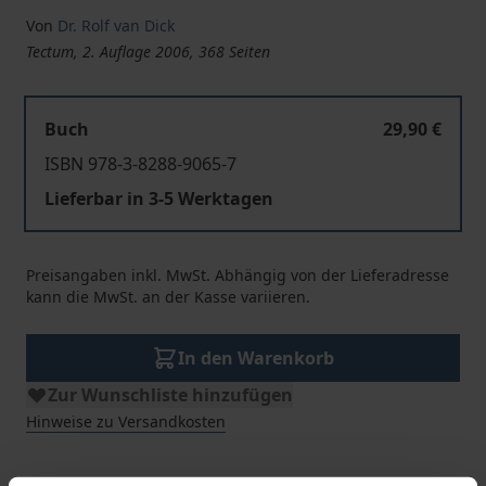
Von
Dr. Rolf van Dick
Tectum, 2. Auflage 2006, 368 Seiten
Buch
29,90 €
ISBN 978-3-8288-9065-7
Lieferbar in 3-5 Werktagen
Preisangaben inkl. MwSt. Abhängig von der Lieferadresse
kann die MwSt. an der Kasse variieren.
In den Warenkorb
Zur Wunschliste hinzufügen
Hinweise zu Versandkosten