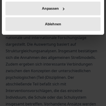
Kompetenzerwartungen, Beschwerden,
Anpassen
Belastungen, Arbeitszufriedenheit, Burnout und
Coping sowie Fehlzeiten und
Pensionierungsabsichten. Im theoretischen Teil
Ablehnen
werden diese Konzepte eingeführt und die aktuelle
nationale und internationale Forschungslage
dargestellt. Die Auswertung basiert auf
Strukturgleichungsanalysen. Insgesamt bestätigen
sich die Annahmen des allgemeinen Streßmodells.
Zudem ergeben sich interessante Verbindungen
zwischen den Konzepten der unterschiedlichen
psychologischen (Teil-)Disziplinen. Der
abschließende Teil befaßt sich mit
Interventionsvorschlägen, die das einzelne
Individuum, die Schule oder das Schulsystem
insgesamt betreffen. Vorhandene Ansätze werden