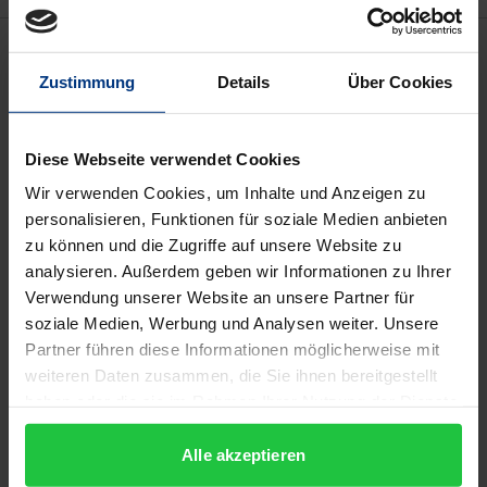
Beschreibung
Zustimmung
Details
Über Cookies
Lehrerinnen und Lehrer sind in ihrem beruflichen
Alltag starken Belastungen ausgesetzt. Dies
Diese Webseite verwendet Cookies
behaupten zumindest die Medien. In der
Wir verwenden Cookies, um Inhalte und Anzeigen zu
vorliegenden Arbeit wird an etwa 1000 Lehrern
personalisieren, Funktionen für soziale Medien anbieten
untersucht, wie die Betroffenen ihre Situation
zu können und die Zugriffe auf unsere Website zu
wahrnehmen und zu welchen Folgen die
analysieren. Außerdem geben wir Informationen zu Ihrer
Belastungen führen können. In einer von drei
Verwendung unserer Website an unsere Partner für
Studien wird erforscht, wie sich vorzeitige
soziale Medien, Werbung und Analysen weiter. Unsere
Partner führen diese Informationen möglicherweise mit
Pensionierung – ein zunehmendes Phänomen des
weiteren Daten zusammen, die Sie ihnen bereitgestellt
Lehrerberufs, mit negativen Folgen für Individuen
haben oder die sie im Rahmen Ihrer Nutzung der Dienste
und Gesellschaft – mit psychologischen Variablen
gesammelt haben.
vorhersagen läßt. Die drei Studien befassen sich mit
Alle akzeptieren
den Konzepten Soziale Unterstützung, Mobbing,