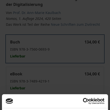
der Digitalisierung
Von
Prof. Dr. Ann-Marie Kaulbach
Nomos, 1. Auflage 2024, 420 Seiten
Das Werk ist Teil der Reihe
Neue Schriften zum Zivilrecht
Strukturen und Richtlinien professioneller Vertragsgest
Buch
134,00 €
ISBN 978-3-7560-0693-9
Lieferbar
Strukturen und Richtlinien professioneller Vertragsgest
eBook
134,00 €
ISBN 978-3-7489-4219-1
Lieferbar
Preisangaben inkl. MwSt. Abhängig von der Lieferadresse
kann die MwSt. an der Kasse variieren.