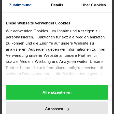
Zustimmung
Details
Über Cookies
In den Warenkorb
Zur Wunschliste hinzufügen
Diese Webseite verwendet Cookies
Hinweise zu Versandkosten
Wir verwenden Cookies, um Inhalte und Anzeigen zu
personalisieren, Funktionen für soziale Medien anbieten
zu können und die Zugriffe auf unsere Website zu
analysieren. Außerdem geben wir Informationen zu Ihrer
Beschreibung
Verwendung unserer Website an unsere Partner für
soziale Medien, Werbung und Analysen weiter. Unsere
Partner führen diese Informationen möglicherweise mit
Das Werk bietet die Grundlegung einer Methode
weiteren Daten zusammen, die Sie ihnen bereitgestellt
professioneller Rechtsgeschäftsplanung für
haben oder die sie im Rahmen Ihrer Nutzung der Dienste
Notar:innen und Rechtsanwält:innen. Durch die
gesammelt haben.
Strukturierung des Entscheidungsprozesses von
Alle akzeptieren
Vertragsjurist:innen wird – neben einer
Arbeitserleichterung für diese – die bestmögliche
Anpassen
Unterstützung der Vertragsparteien bei der