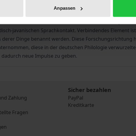
abei wird ein Bogen geschlagen über den (indo-)europäis
Anpassen
sche Krankheitsbezeichnungen auf "-fieber". Zwei metalin
che' Flexion und den semantischen Strukturen von Sprache
disch-javanischen Sprachkontakt. Verbindendes Element ist
derer Dinge benannt werden. Diese Forschungsrichtung hat
rnommen, diese in der deutschen Philologie verwurzelte Tr
r dadurch neue Impulse zu geben.
Sicher bezahlen
und Zahlung
PayPal
Kreditkarte
tellte Fragen
gen