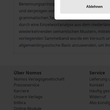
Benennungsprinzipien nach C.-P. Herbermann. D
Ablehnen
und derjenigen von Wochentagsnamen, sowie deut
grammatischen Terminologie 'starke' vs. 'schwa
durch eine Einzelwortanalyse aus dem niederlän
wiederkehrenden semantischen Mustern, mittels 
vorliegenden Sammelband wurde ein Versuch unte
allgemeinlinguistische Basis anzuwenden, um ih
Über Nomos
Service
Nomos Verlagsgesellschaft
Lieferung 
Presseservice
Kontakt
Karriere
Häufig ges
Unsere Verlage
Widerruf
Inlibra
Abo kündi
Online-Module