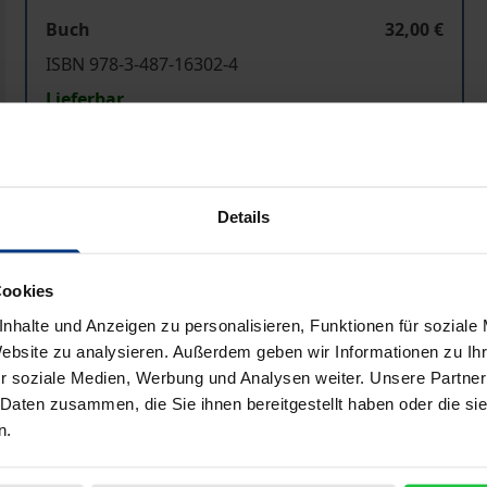
Buch
32,00 €
ISBN 978-3-487-16302-4
Lieferbar
Preisangaben inkl. MwSt. Abhängig von der Lieferadresse kann
Details
In den Warenkorb
Zur Wunschliste hinzufü
Hinweise zu Versandkosten
Cookies
nhalte und Anzeigen zu personalisieren, Funktionen für soziale
Website zu analysieren. Außerdem geben wir Informationen zu I
r soziale Medien, Werbung und Analysen weiter. Unsere Partner
Bibliografische Angaben
 Daten zusammen, die Sie ihnen bereitgestellt haben oder die s
n.
gen verschiedenen Aspekten der synchronen Etymologie, 