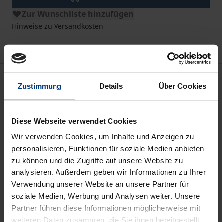
Zur Wunschliste hinzufügen
Hinweise zu Versandkosten
Beschreibung
Zustimmung
Details
Über Cookies
Der vorliegende Band enthält die Referate des
Symposiums „Musikbeziehungen zwischen
Diese Webseite verwendet Cookies
Frankreich und Deutschland in der 2. Hälfte des 18.
Wir verwenden Cookies, um Inhalte und Anzeigen zu
Jahrhunderts“ sowie freie Referate zur Problematik
personalisieren, Funktionen für soziale Medien anbieten
zu können und die Zugriffe auf unsere Website zu
des deutsch-französischen Musiktransfers, die
analysieren. Außerdem geben wir Informationen zu Ihrer
während der ersten gemeinsamen Tagung der
Verwendung unserer Website an unsere Partner für
Gesellschaft für Musikforschung und der Société
soziale Medien, Werbung und Analysen weiter. Unsere
française de musicologie 1999 Saarbrükken
Partner führen diese Informationen möglicherweise mit
gehalten wurden.
weiteren Daten zusammen, die Sie ihnen bereitgestellt