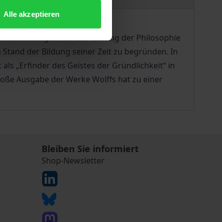
Alle akzeptieren
chaufklärung. Unter der Leitung der Philosophie
tand der Bildung seiner Zeit zu begründen. In
ls „Erfinder des Geistes der Gründlichkeit“ in
roße Ausgabe der Werke Wolffs hat zu einer
Bleiben Sie informiert
Shop-Newsletter