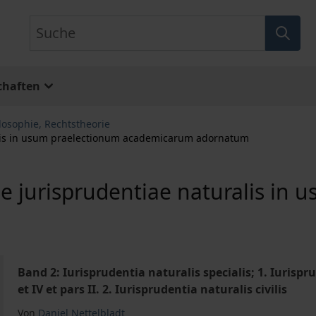
Suche
chaften
losophie, Rechtstheorie
alis in usum praelectionum academicarum adornatum
 jurisprudentiae naturalis in 
Band 2: Iurisprudentia naturalis specialis; 1. Iurisprude
et IV et pars II. 2. Iurisprudentia naturalis civilis
Von
Daniel Nettelbladt