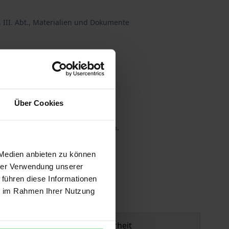
 III. Abt., Materialien und Dokumente
Über Cookies
 die MwSt. an der Kasse variieren.
 Medien anbieten zu können
gen
hrer Verwendung unserer
 führen diese Informationen
ie im Rahmen Ihrer Nutzung
Produktsicherheit