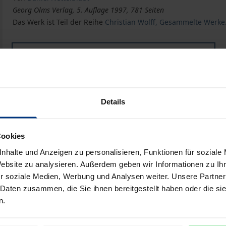
Georg Olms Verlag, 5. Auflage 1997, 781 Seiten
Das Werk ist Teil der Reihe
Christian Wolff, Gesammelte Werke.
Buch
84,00 €
ISBN 978-3-487-10292-4
Lieferbar
Details
Preisangaben inkl. MwSt. Abhängig von der Lieferadresse kann
Cookies
nhalte und Anzeigen zu personalisieren, Funktionen für soziale
In den Warenkorb
Zur Wunschliste hinzufü
Website zu analysieren. Außerdem geben wir Informationen zu I
Hinweise zu Versandkosten
r soziale Medien, Werbung und Analysen weiter. Unsere Partner
 Daten zusammen, die Sie ihnen bereitgestellt haben oder die s
n.
Bibliografische Angaben