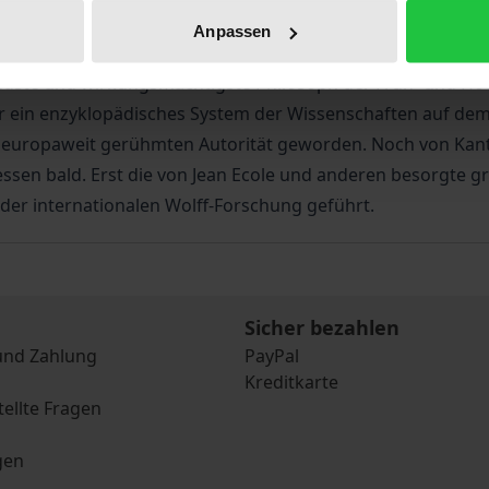
Anpassen
utendste und wirkungsmächtigste Philosoph der Früh- und Ho
ein enzyklopädisches System der Wissenschaften auf dem S
r europaweit gerühmten Autorität geworden. Noch von Kant a
ssen bald. Erst die von Jean Ecole und anderen besorgte g
er internationalen Wolff-Forschung geführt.
Sicher bezahlen
und Zahlung
PayPal
Kreditkarte
tellte Fragen
gen