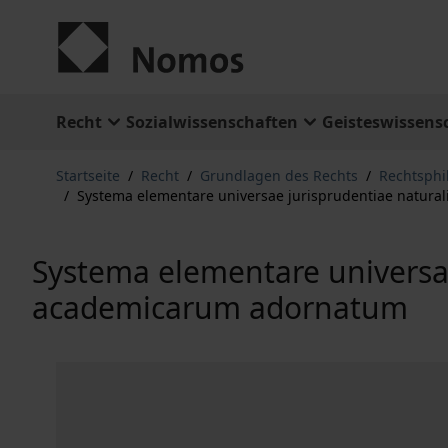
Zum Inhalt springen
Recht
Sozialwissenschaften
Geisteswissens
Startseite
/
Recht
/
Grundlagen des Rechts
/
Rechtsphi
/
Systema elementare universae jurisprudentiae natur
Systema elementare universae
academicarum adornatum