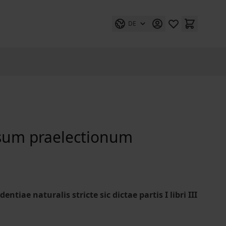
DE
usum praelectionum
ntiae naturalis stricte sic dictae partis I libri III