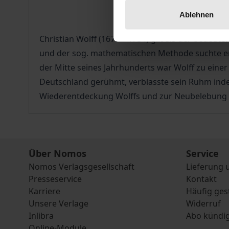
Ablehnen
Christian Wolff (1679 – 1754) gilt als der bede
und der sog. mathematischen Methode suchte er 
der Mitte seines Jahrhunderts war Wolff zu eine
Deutschland gerühmt, verblasste sein Ruhm inde
Wiederentdeckung Wolffs und zur Neubelebung d
Über Nomos
Service
Nomos Verlagsgesellschaft
Lieferung 
Presseservice
Kontakt
Karriere
Häufig ges
Unsere Verlage
Widerruf
Inlibra
Abo kündi
Online-Module