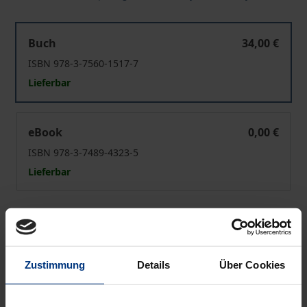
Take-Home-Naloxon in Deutschland
Buch
34,00 €
ISBN 978-3-7560-1517-7
Lieferbar
Take-Home-Naloxon in Deutschland
eBook
0,00 €
ISBN 978-3-7489-4323-5
Lieferbar
Preisangaben inkl. MwSt. Abhängig von der Lieferadresse
kann die MwSt. an der Kasse variieren.
Zustimmung
Details
Über Cookies
In den Warenkorb
Zur Wunschliste hinzufügen