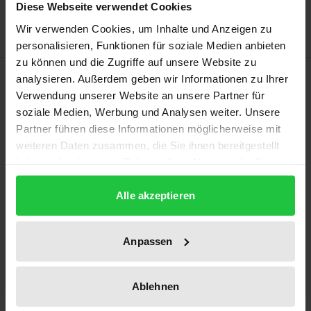
Hinweise zu Versandkosten
Diese Webseite verwendet Cookies
Wir verwenden Cookies, um Inhalte und Anzeigen zu
personalisieren, Funktionen für soziale Medien anbieten
zu können und die Zugriffe auf unsere Website zu
Beschreibung
analysieren. Außerdem geben wir Informationen zu Ihrer
Verwendung unserer Website an unsere Partner für
soziale Medien, Werbung und Analysen weiter. Unsere
Während in anderen Ländern wie den USA und
Partner führen diese Informationen möglicherweise mit
Kanada Take-Home-Naloxon (THN) als Lebensretter
weiteren Daten zusammen, die Sie ihnen bereitgestellt
anerkannt ist, bleibt die schadensmindernde
haben oder die sie im Rahmen Ihrer Nutzung der Dienste
Maßnahme in Deutschland deutlich hinter ihrem
gesammelt haben.
Potenzial zurück. Dieses Buch bietet einen ersten
Alle akzeptieren
Überblick über THN, die Verbreitung in Deutschland
und was es für eine flächendeckende Versorgung
Anpassen
bräuchte, damit Drogentodesfälle verhindert
werden können. Im Rahmen von NALtrain wurden
Ablehnen
Mitarbeitende aus Einrichtungen der Aids- und