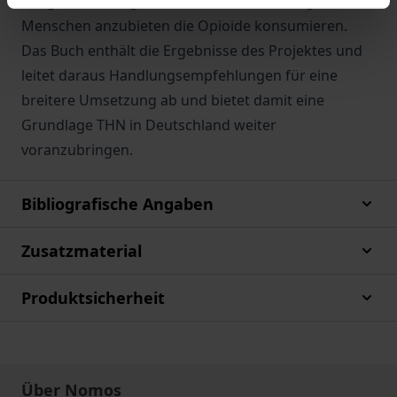
Drogenhilfe ausgebildet, Naloxon-Schulungen für
Menschen anzubieten die Opioide konsumieren.
Das Buch enthält die Ergebnisse des Projektes und
leitet daraus Handlungsempfehlungen für eine
breitere Umsetzung ab und bietet damit eine
Grundlage THN in Deutschland weiter
voranzubringen.
Bibliografische Angaben
Zusatzmaterial
Produktsicherheit
Über Nomos