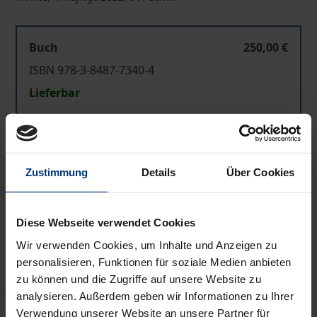
Buch
250,00 €
ISBN 978-3-8487-7340-4
Lieferbar
Preisangaben inkl. MwSt. Abhängig von der Lieferadresse
kann die MwSt. an der Kasse variieren.
Zustimmung
Details
Über Cookies
In den Warenkorb
Zur Wunschliste hinzufügen
Diese Webseite verwendet Cookies
Hinweise zu Versandkosten
Wir verwenden Cookies, um Inhalte und Anzeigen zu
personalisieren, Funktionen für soziale Medien anbieten
zu können und die Zugriffe auf unsere Website zu
analysieren. Außerdem geben wir Informationen zu Ihrer
Beschreibung
Verwendung unserer Website an unsere Partner für