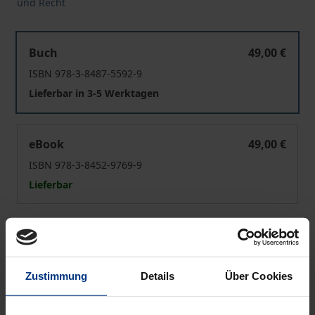
und Recht
Technik versus Recht
Buch
49,00 €
ISBN 978-3-8487-5592-9
Lieferbar in 3-5 Werktagen
Technik versus Recht
eBook
49,00 €
ISBN 978-3-8452-9769-9
Lieferbar
Preisangaben inkl. MwSt. Abhängig von der Lieferadresse
kann die MwSt. an der Kasse variieren.
Zustimmung
Details
Über Cookies
In den Warenkorb
Zur Wunschliste hinzufügen