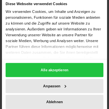
Diese Webseite verwendet Cookies
Hinweise zu Versandkosten
Wir verwenden Cookies, um Inhalte und Anzeigen zu
personalisieren, Funktionen für soziale Medien anbieten
zu können und die Zugriffe auf unsere Website zu
Beschreibung
analysieren. Außerdem geben wir Informationen zu Ihrer
Verwendung unserer Website an unsere Partner für
soziale Medien, Werbung und Analysen weiter. Unsere
„Industrie 4.0“ bringt diverse Risiken im Bereich der
Partner führen diese Informationen möglicherweise mit
Datensicherheit und des Datenschutzes mit sich.
weiteren Daten zusammen, die Sie ihnen bereitgestellt
Um diese zu identifizieren und zu analysieren
haben oder die sie im Rahmen Ihrer Nutzung der Dienste
werden zunächst die verschiedenen
gesammelt haben.
Alle akzeptieren
Erscheinungsformen des Cybercrime betrachtet,
wobei insbesondere auf die gängigen Methoden des
Hackings sowie die europäischen, deutschen und
Anpassen
chinesischen Regelungen zur Bekämpfung dieser
Kriminalitätsart eingegangen wird. Es werden
Ablehnen
Gesetzeslücken und Handlungsbedarf