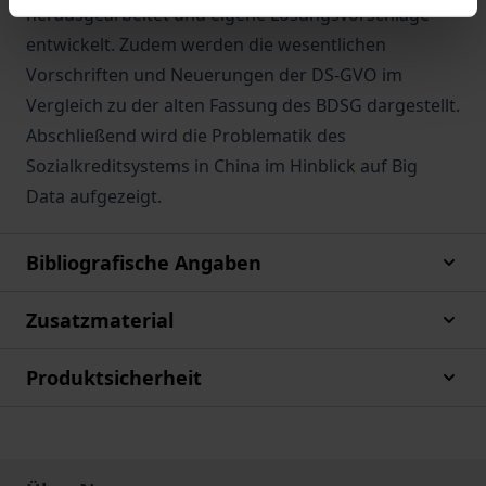
herausgearbeitet und eigene Lösungsvorschläge
entwickelt. Zudem werden die wesentlichen
Vorschriften und Neuerungen der DS-GVO im
Vergleich zu der alten Fassung des BDSG dargestellt.
Abschließend wird die Problematik des
Sozialkreditsystems in China im Hinblick auf Big
Data aufgezeigt.
Bibliografische Angaben
Zusatzmaterial
Produktsicherheit