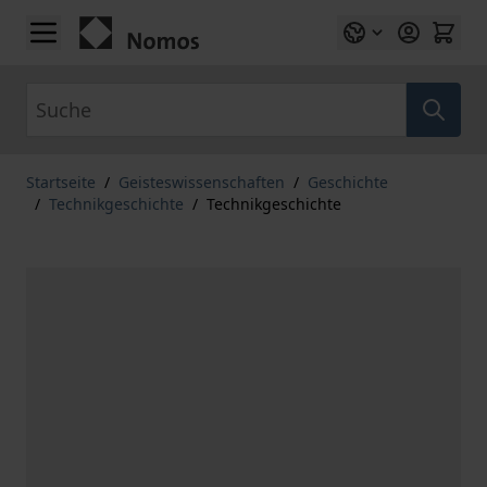
Zum Inhalt springen
Suche
Startseite
/
Geisteswissenschaften
/
Geschichte
/
Technikgeschichte
/
Technikgeschichte