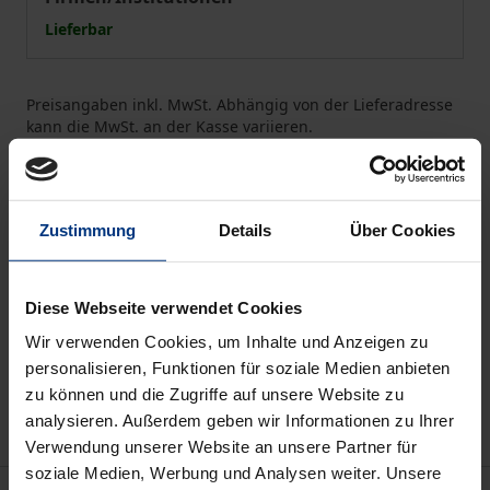
Lieferbar
Preisangaben inkl. MwSt. Abhängig von der Lieferadresse
kann die MwSt. an der Kasse variieren.
In den Warenkorb
Zur Wunschliste hinzufügen
Zustimmung
Details
Über Cookies
Bei Bestellungen von Zeitschriften außerhalb von
DE und CH wenden Sie sich bitte mit Angabe der
Zeitschrift, des Abotyps sowie Ihrer Kontaktdaten
Diese Webseite verwendet Cookies
per Mail an service@nomos-shop.de.
Wir verwenden Cookies, um Inhalte und Anzeigen zu
Kündigung 6 Wochen zum Kalenderjahresende
personalisieren, Funktionen für soziale Medien anbieten
Hinweise zu Versandkosten
zu können und die Zugriffe auf unsere Website zu
analysieren. Außerdem geben wir Informationen zu Ihrer
Verwendung unserer Website an unsere Partner für
soziale Medien, Werbung und Analysen weiter. Unsere