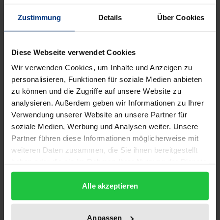
Zustimmung
Details
Über Cookies
Die Regionalsprachen weisen im Vergleich mit der
Schriftsprache eine besondere Dynamik im
Gebrauch der Tempusformen auf: Die
Diese Webseite verwendet Cookies
Perfektformen werden immer häufiger verwendet
Wir verwenden Cookies, um Inhalte und Anzeigen zu
und die Präteritumformen entsprechend seltener.
personalisieren, Funktionen für soziale Medien anbieten
zu können und die Zugriffe auf unsere Website zu
Dieser Ausdruckswandel in der gesprochenen
analysieren. Außerdem geben wir Informationen zu Ihrer
Sprache dient in der vorliegenden Studie als
Verwendung unserer Website an unsere Partner für
Fallbeispiel, um systematisch die Prinzipien des
soziale Medien, Werbung und Analysen weiter. Unsere
Sprachwandels zu erforschen. Dabei wird genau
Partner führen diese Informationen möglicherweise mit
bestimmt, welche Faktoren diesen Sprachwandel
weiteren Daten zusammen, die Sie ihnen bereitgestellt
maßgeblich steuern und welche nur eine
haben oder die sie im Rahmen Ihrer Nutzung der Dienste
gesammelt haben.
nachgeordnete Relevanz haben. Für die
Alle akzeptieren
Untersuchung wurde das Interview-Korpus des
Akademie-Projekts Regionalsprache.de (REDE)
ausgewertet, mit dem neben den Dialekten auch die
Anpassen