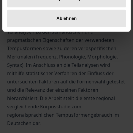
standardnäheren Regiolekte in die Analyse
einbezogen wurden. Das Kernstück der
Ablehnen
korpuslinguistischen Studie sind die differenzierten
Teilanalysen zu den semantischen und
pragmatischen Eigenschaften der verwendeten
Tempusformen sowie zu deren verbspezifischen
Merkmalen (Frequenz, Phonologie, Morphologie,
Syntax). Im Anschluss an die Teilanalysen wird
mithilfe statistischer Verfahren der Einfluss der
untersuchten Faktoren auf die Formenwahl getestet
und die Relevanz der einzelnen Faktoren
hierarchisiert. Die Arbeit stellt die erste regional
vergleichende Korpusstudie zum
regionalsprachlichen Tempusformengebrauch im
Deutschen dar.