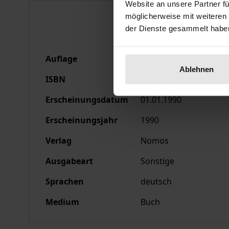
Website an unsere Partner fü
Bibliografische Anga
möglicherweise mit weiteren
der Dienste gesammelt habe
Auflage
1
Ablehnen
ISBN
978-3-7890-9159-9
Erscheinungsdatum
01.01.1990
Erscheinungsjahr
1990
Verlag
Nomos
Ausgabeart
Sonstige
Sprachen
deutsch
Medium
Buch