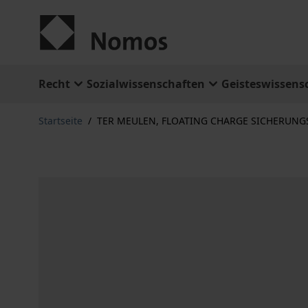
Zum Inhalt springen
Recht
Sozialwissenschaften
Geisteswissens
Startseite
/
TER MEULEN, FLOATING CHARGE SICHERUN