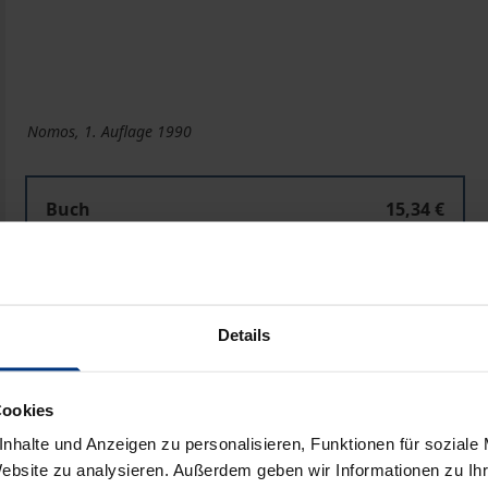
Nomos, 1. Auflage 1990
Buch
15,34 €
ISBN 978-3-7890-9159-9
Nicht lieferbar
Details
In den Warenkorb
Zur Wunschliste hinzufü
Hinweise zu Versandkosten
Cookies
nhalte und Anzeigen zu personalisieren, Funktionen für soziale
Website zu analysieren. Außerdem geben wir Informationen zu I