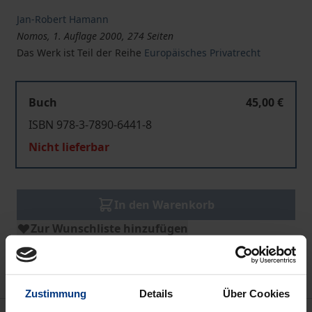
Jan-Robert Hamann
Nomos, 1. Auflage 2000, 274 Seiten
Das Werk ist Teil der Reihe
Europäisches Privatrecht
Buch
45,00 €
ISBN 978-3-7890-6441-8
Nicht lieferbar
In den Warenkorb
Zur Wunschliste hinzufügen
Hinweise zu Versandkosten
Zustimmung
Details
Über Cookies