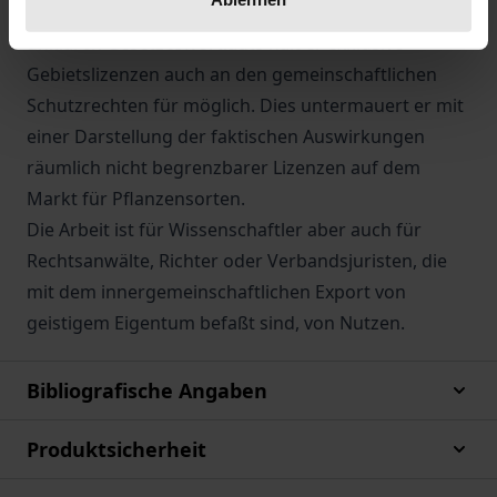
einzelnen gewerblichen Schutzrechten. Trotz des
unklaren Gesetzeswortlauts hält er exklusive
Gebietslizenzen auch an den gemeinschaftlichen
Schutzrechten für möglich. Dies untermauert er mit
einer Darstellung der faktischen Auswirkungen
räumlich nicht begrenzbarer Lizenzen auf dem
Markt für Pflanzensorten.
Die Arbeit ist für Wissenschaftler aber auch für
Rechtsanwälte, Richter oder Verbandsjuristen, die
mit dem innergemeinschaftlichen Export von
geistigem Eigentum befaßt sind, von Nutzen.
Bibliografische Angaben
Produktsicherheit