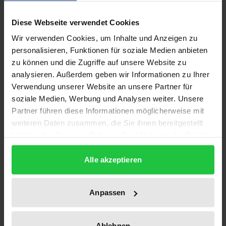
Beschreibung
Diese Webseite verwendet Cookies
Die Globalisierung hat auch im Bereich des geistigen
Wir verwenden Cookies, um Inhalte und Anzeigen zu
Eigentums die Exporte ansteigen lassen und zu
personalisieren, Funktionen für soziale Medien anbieten
einem Bedürfnis nach grenzüberschreitendem
zu können und die Zugriffe auf unsere Website zu
analysieren. Außerdem geben wir Informationen zu Ihrer
Schutz geführt. Auf Drängen der Wirtschaft hat die
Verwendung unserer Website an unsere Partner für
EG deshalb 1994 für Marken und Pflanzensorten
soziale Medien, Werbung und Analysen weiter. Unsere
gemeinschaftliche gewerbliche Schutzrechte
Partner führen diese Informationen möglicherweise mit
geschaffen. Die neuen Schutzrechte lassen jedoch
weiteren Daten zusammen, die Sie ihnen bereitgestellt
offen, inwieweit ausschließliche Gebietslizenzen –
haben oder die sie im Rahmen Ihrer Nutzung der Dienste
das klassische Mittel des Technologietransfers –
gesammelt haben.
Alle akzeptieren
möglich sind.
Der Autor klärt das Verhältnis der EGV-Auslegung
durch den EuGH und dem nachfolgenden
Anpassen
Sekundärrecht und untersucht die Rechtsprechung
des EuGH auf Differenzierungen zwischen den
Ablehnen