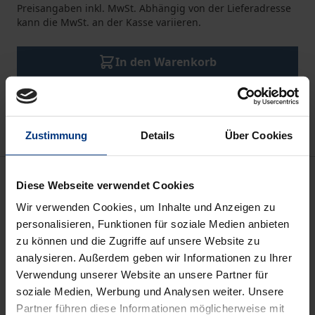
Preisangaben inkl. MwSt. Abhängig von der Lieferadresse
kann die MwSt. an der Kasse variieren.
In den Warenkorb
Zur Wunschliste hinzufügen
Hinweise zu Versandkosten
Zustimmung
Details
Über Cookies
Beschreibung
Diese Webseite verwendet Cookies
Wir verwenden Cookies, um Inhalte und Anzeigen zu
Terrorismus ist historisch kein neues Phänomen.
personalisieren, Funktionen für soziale Medien anbieten
Spätestens seit den 1970er Jahren stellen seine
zu können und die Zugriffe auf unsere Website zu
unterschiedlichen Spielarten Herausforderungen
analysieren. Außerdem geben wir Informationen zu Ihrer
Verwendung unserer Website an unsere Partner für
für die liberalen Staaten Westeuropas dar. Sie
soziale Medien, Werbung und Analysen weiter. Unsere
wehren sich gegen immer neue Dimensionen der
Partner führen diese Informationen möglicherweise mit