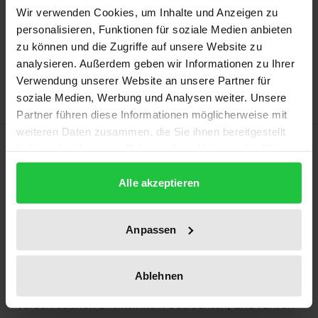
Wir verwenden Cookies, um Inhalte und Anzeigen zu
In den Warenkorb
personalisieren, Funktionen für soziale Medien anbieten
zu können und die Zugriffe auf unsere Website zu
Zur Wunschliste hinzufügen
analysieren. Außerdem geben wir Informationen zu Ihrer
Hinweise zu Versandkosten
Verwendung unserer Website an unsere Partner für
soziale Medien, Werbung und Analysen weiter. Unsere
Partner führen diese Informationen möglicherweise mit
weiteren Daten zusammen, die Sie ihnen bereitgestellt
Beschreibung
haben oder die sie im Rahmen Ihrer Nutzung der Dienste
gesammelt haben.
Alle akzeptieren
Die Beiträge in diesem Buch analysieren die
Herausforderungen in Post-Jugoslawien bezüglich
Demokratisierung, Anerkennung und Versöhnung
Anpassen
im Rahmen der europäischen Integration. Sie
verfolgen einen interdisziplinären Ansatz, indem sie
Ablehnen
Probleme und Herausforderungen aus
verschiedenen Blickwinkeln betrachten, und führen