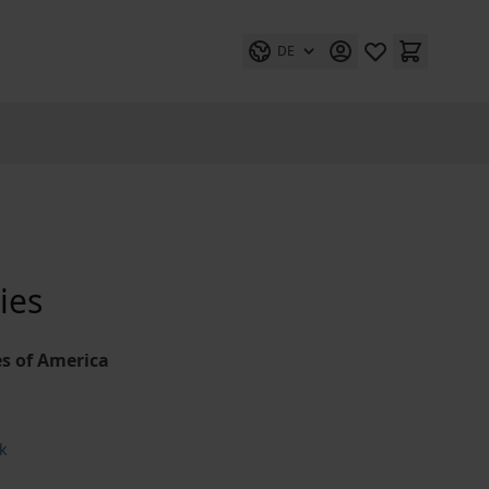
DE
ies
es of America
k