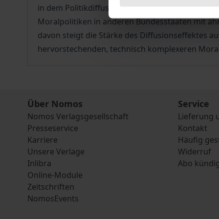
in dem Politikdiffusion stattfindet, in Abhängigk
Moralpolitiken in anderen Bundesstaaten mit äh
davon steigt die Stärke des Diffusionseffektes 
hervorstechenden, technisch komplexeren Moral
Über Nomos
Service
Nomos Verlagsgesellschaft
Lieferung 
Presseservice
Kontakt
Karriere
Häufig ges
Unsere Verlage
Widerruf
Inlibra
Abo kündi
Online-Module
Zeitschriften
NomosEvents