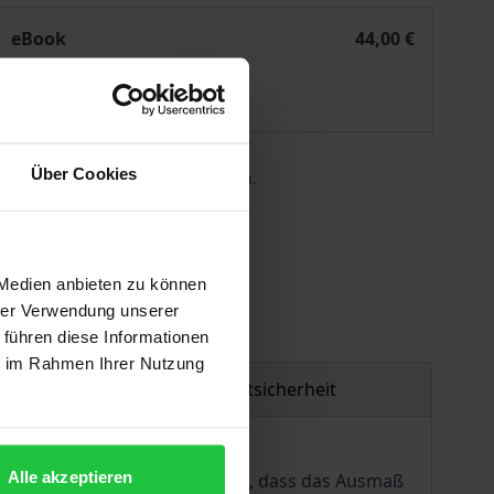
he Diffusion of Morality Policies
eBook
44,00 €
ISBN 978-3-7489-2796-9
Lieferbar
Über Cookies
 die MwSt. an der Kasse variieren.
gen
 Medien anbieten zu können
hrer Verwendung unserer
 führen diese Informationen
ie im Rahmen Ihrer Nutzung
Produktsicherheit
Alle akzeptieren
er Ereigniszeitanalyse und zeigt, dass das Ausmaß