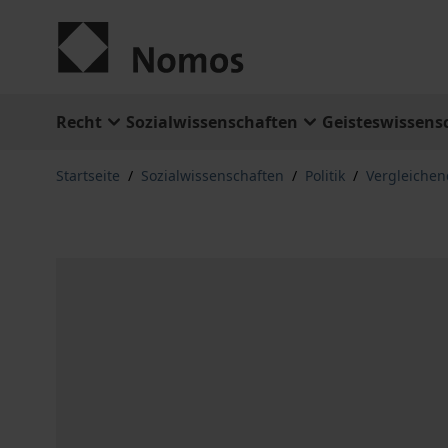
Zum Inhalt springen
Recht
Sozialwissenschaften
Geisteswissens
Startseite
/
Sozialwissenschaften
/
Politik
/
Vergleichen