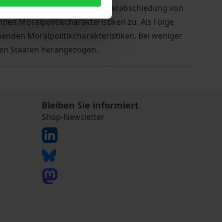
aus der zeitlich vorhergehenden Verabschiedung von
en Moralpolitikcharakteristiken zu. Als Folge
menden Moralpolitikcharakteristiken. Bei weniger
hen Staaten herangezogen.
Bleiben Sie informiert
Shop-Newsletter