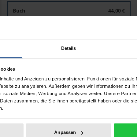
The Diffusion of Morality Policies
T
Buch
44,00 €
ISBN 978-3-8487-8420-2
Lieferbar
Details
Preisangaben inkl. MwSt. Abhängig von der Lieferadresse kann
In den Warenkorb
Zur Wunschliste hinzufü
Cookies
Hinweise zu Versandkosten
nhalte und Anzeigen zu personalisieren, Funktionen für soziale
Website zu analysieren. Außerdem geben wir Informationen zu I
r soziale Medien, Werbung und Analysen weiter. Unsere Partner
 Daten zusammen, die Sie ihnen bereitgestellt haben oder die s
liografische Angaben
Zusatzmaterial
n.
Anpassen
y policies“ in den US-Bundesstaaten mittels u.a. statistisch