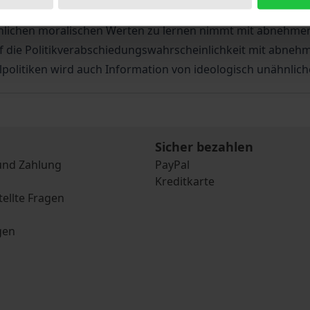
eit vom „morality policy“ Grad variiert. Die Bereitschaft, 
nlichen moralischen Werten zu lernen nimmt mit abnehmend
auf die Politikverabschiedungswahrscheinlichkeit mit abneh
politiken wird auch Information von ideologisch unähnlic
Sicher bezahlen
und Zahlung
PayPal
Kreditkarte
tellte Fragen
gen