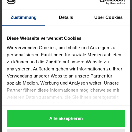
kann die MwSt. an der Kasse variieren.
Zustimmung
Details
Über Cookies
In den Warenkorb
Zur Wunschliste hinzufügen
Diese Webseite verwendet Cookies
Hinweise zu Versandkosten
Wir verwenden Cookies, um Inhalte und Anzeigen zu
personalisieren, Funktionen für soziale Medien anbieten
zu können und die Zugriffe auf unsere Website zu
analysieren. Außerdem geben wir Informationen zu Ihrer
Beschreibung
Verwendung unserer Website an unsere Partner für
soziale Medien, Werbung und Analysen weiter. Unsere
Internationale Friedensmissionen navigieren einen
Partner führen diese Informationen möglicherweise mit
fundamentalen Zielkonflikt: einerseits gewaltsame
weiteren Daten zusammen, die Sie ihnen bereitgestellt
Konflikte befrieden und gleichzeitig gute
haben oder die sie im Rahmen Ihrer Nutzung der Dienste
gesammelt haben.
Regierungsführung fördern zu müssen. Wie diese
Alle akzeptieren
Studie zeigt, führt mehr Aufwand für Peacekeeping
keineswegs zu besserer Governance: Je robuster