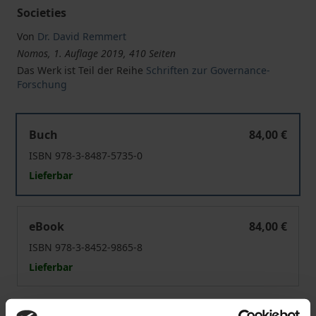
Societies
Von
Dr. David Remmert
Nomos, 1. Auflage 2019, 410 Seiten
Das Werk ist Teil der Reihe
Schriften zur Governance-
Forschung
The Effects of International Peace Missions on Corrupti
Buch
84,00 €
ISBN 978-3-8487-5735-0
Lieferbar
The Effects of International Peace Missions on Corrupti
eBook
84,00 €
ISBN 978-3-8452-9865-8
Lieferbar
Preisangaben inkl. MwSt. Abhängig von der Lieferadresse