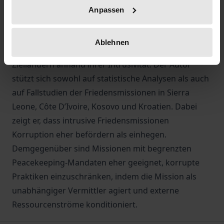
Missionen aufgestellt werden desto weniger gelingt
Anpassen
ihnen die Förderung von Good Governance.
Die Studie untersucht die Wirkungen internationaler
Ablehnen
Friedensmissionen auf Korruption in ihren
Zielländern anhand ihrer Intrusivität. Der Autor
stützt sich sowohl auf statistische Analysen als auch
auf Fallstudien der Friedensmissionen in Sierra
Leone, Côte D’Ivoire, Kosovo und Kroatien. Dabei
zeigt er, dass intrusive Friedensmissionen
Korruption eher befördern als einhegen.
Demgegenüber sind Missionen mit begrenzten
Peacekeeping-Mandaten eher geeignet, korrupte
Praktiken einzuschränken, indem die Mission als
unabhängiger Vermittler agiert und externe
Ressourcenströme konditioniert.