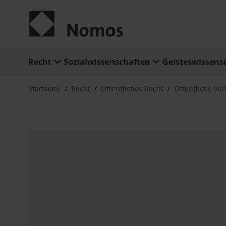
Zum Inhalt springen
Recht
Sozialwissenschaften
Geisteswissens
Startseite
/
Recht
/
Öffentliches Recht
/
Öffentliche Ve