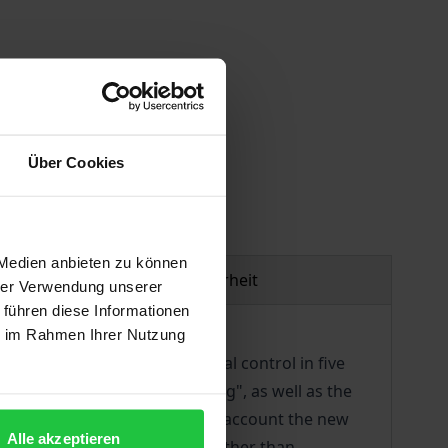
gen
Über Cookies
 Medien anbieten zu können
Produktsicherheit
hrer Verwendung unserer
 führen diese Informationen
ie im Rahmen Ihrer Nutzung
e Europeanisation of political control in five
in the context of "de-bordering", as well as the
astern enlargement, taking into account the new
Alle akzeptieren
 countries can be handled by other than