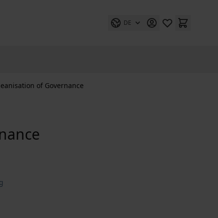
DE
eanisation of Governance
rnance
ng