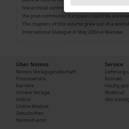
hierarchical control forms, and analyse which r
the post-communist European countries are inves
The chapters of this volume grew out of a worksh
International Dialogue in May 2004 in Warsaw.
Über Nomos
Service
Nomos Verlagsgesellschaft
Lieferung 
Presseservice
Kontakt
Karriere
Häufig ges
Unsere Verlage
Widerruf
Inlibra
Abo kündi
Online-Module
Zeitschriften
NomosEvents