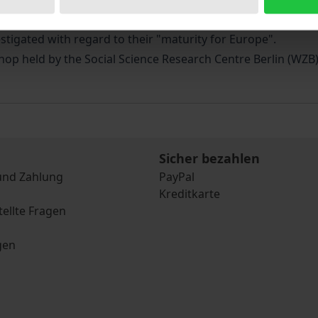
ole the European Commission grants these new control forms
tigated with regard to their "maturity for Europe".
op held by the Social Science Research Centre Berlin (WZB)
Sicher bezahlen
und Zahlung
PayPal
Kreditkarte
tellte Fragen
gen