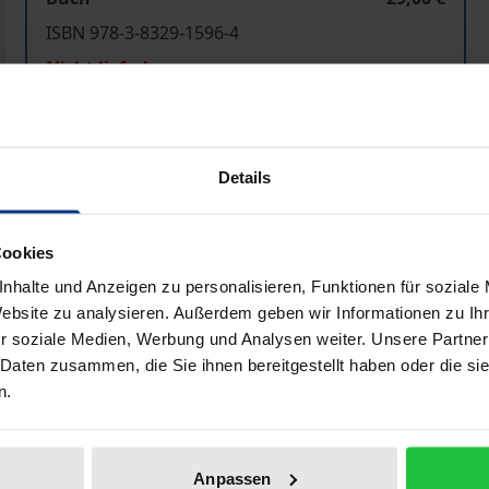
ISBN 978-3-8329-1596-4
Nicht lieferbar
In den Warenkorb
Zur Wunschliste hinzufü
Details
Hinweise zu Versandkosten
Cookies
nhalte und Anzeigen zu personalisieren, Funktionen für soziale
Bibliografische Angaben
Website zu analysieren. Außerdem geben wir Informationen zu I
r soziale Medien, Werbung und Analysen weiter. Unsere Partner
 Daten zusammen, die Sie ihnen bereitgestellt haben oder die s
n.
h topic within the last few years. This volume discusses th
e first two contributions deal with the change of statehood 
litical control. The following three articles discuss the E
Anpassen
ether precise customization difficulties of the new member