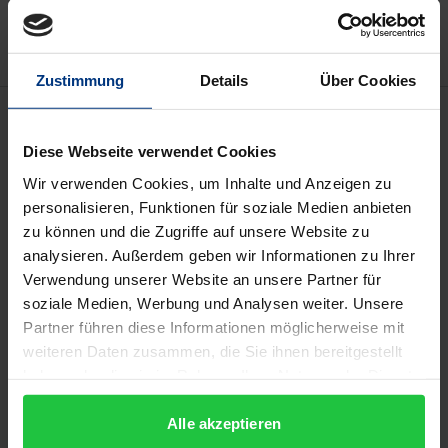
Hinweise zu Versandkosten
Zustimmung
Details
Über Cookies
Beschreibung
Diese Webseite verwendet Cookies
In dieser Aufsatzsammlung geht es darum, die
Wir verwenden Cookies, um Inhalte und Anzeigen zu
vielschichtige Herausforderung der Europäisierung
personalisieren, Funktionen für soziale Medien anbieten
auf dem westlichen Balkan zu verorten. In einer
zu können und die Zugriffe auf unsere Website zu
Gruppe von Ländern, in der gemeinsame Interessen
analysieren. Außerdem geben wir Informationen zu Ihrer
Verwendung unserer Website an unsere Partner für
nicht automatisch eine konstruktive
soziale Medien, Werbung und Analysen weiter. Unsere
Zusammenarbeit bedeuten, muss diese Begegnung
Partner führen diese Informationen möglicherweise mit
auf mehreren Ebenen stattfinden. Autor:innen aus
weiteren Daten zusammen, die Sie ihnen bereitgestellt
der Politikwissenschaft und Rechtswissenschaft
haben oder die sie im Rahmen Ihrer Nutzung der Dienste
haben sich zusammengetan, um sich dieser
gesammelt haben.
vielschichtigen Herausforderung in einem
Alle akzeptieren