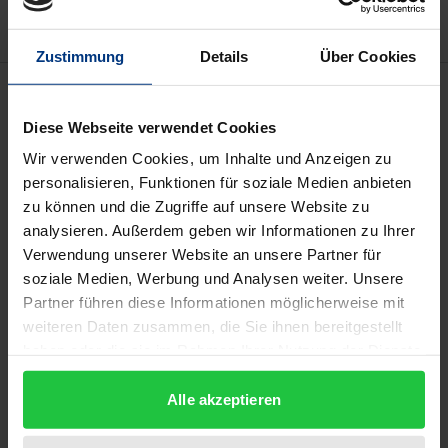
Zustimmung
Details
Über Cookies
Beschreibung
Diese Webseite verwendet Cookies
Johann Strauss: A Constitution for a Multilingual
Wir verwenden Cookies, um Inhalte und Anzeigen zu
Empire. Translations of the Kanun-i Esasi and Other
personalisieren, Funktionen für soziale Medien anbieten
Official Texts into Minority Languages // Abdulhamit
zu können und die Zugriffe auf unsere Website zu
analysieren. Außerdem geben wir Informationen zu Ihrer
Kırmızı: Authoritarianism and Constitutionalism
Verwendung unserer Website an unsere Partner für
Combined: Ahmed Midhat Efendi Between the
soziale Medien, Werbung und Analysen weiter. Unsere
Sultan and the Kanun-ı Esasi // A. Teyfur Erdoğdu:
Partner führen diese Informationen möglicherweise mit
The Administrative and Judicial Status of the First
weiteren Daten zusammen, die Sie ihnen bereitgestellt
Ottoman Parliament According to the 1876
haben oder die sie im Rahmen Ihrer Nutzung der Dienste
Constitution // Nurullah Ardıç: Islam, Modernity and
gesammelt haben.
the 1876 Constitution // Milena B. Methodieva: The
Alle akzeptieren
Debate on Parliamentarism in the Muslim Press of