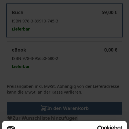
The First Ottoman Experiment in Democracy
Buch
59,00 €
ISBN 978-3-89913-745-3
Lieferbar
The First Ottoman Experiment in Democracy
eBook
0,00 €
ISBN 978-3-95650-680-2
Lieferbar
Preisangaben inkl. MwSt. Abhängig von der Lieferadresse
kann die MwSt. an der Kasse variieren.
In den Warenkorb
Zur Wunschliste hinzufügen
Hinweise zu Versandkosten