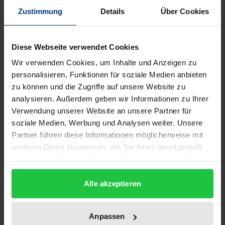
Hinweise zu Versandkosten
Zustimmung
Details
Über Cookies
Diese Webseite verwendet Cookies
Beschreibung
Wir verwenden Cookies, um Inhalte und Anzeigen zu
personalisieren, Funktionen für soziale Medien anbieten
Internationale Finanzkrisen erweisen sich als nicht
zu können und die Zugriffe auf unsere Website zu
seltene und zeitlich unbegrenzte Ereignisse. Jeder
analysieren. Außerdem geben wir Informationen zu Ihrer
Finanzkrise in der Historie haften die gleichen
Verwendung unserer Website an unsere Partner für
soziale Medien, Werbung und Analysen weiter. Unsere
klassischen Charakteristiken an: die Beschädigung
Partner führen diese Informationen möglicherweise mit
makroökonomischer Indikatoren, der Psychologie
weiteren Daten zusammen, die Sie ihnen bereitgestellt
sowie die Panik der Investoren, Spekulationen. Das
haben oder die sie im Rahmen Ihrer Nutzung der Dienste
Ziel dieser Arbeit besteht darin, die Entwicklung des
gesammelt haben.
Rechtsrahmens der Verwaltung souveräner
Alle akzeptieren
Schulden zu analysieren, um die bevorzugten
normativen Entscheidungen jedes Akteurs zu
Anpassen
verstehen, zu bewerten und im Anschluss