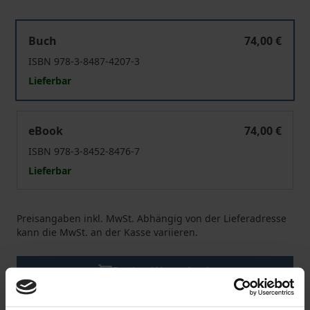
The Legal Framework of Sovereign Debt Management
Buch
74,00 €
ISBN 978-3-8487-4207-3
Lieferbar
The Legal Framework of Sovereign Debt Management
eBook
74,00 €
ISBN 978-3-8452-8476-7
Lieferbar
Preisangaben inkl. MwSt. Abhängig von der Lieferadresse
kann die MwSt. an der Kasse variieren.
In den Warenkorb
Zur Wunschliste hinzufügen