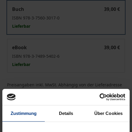
The Multipolar Turn
Buch
39,00 €
ISBN 978-3-7560-3017-0
Lieferbar
The Multipolar Turn
eBook
39,00 €
ISBN 978-3-7489-5402-6
Lieferbar
Preisangaben inkl. MwSt. Abhängig von der Lieferadresse
kann die MwSt. an der Kasse variieren.
In den Warenkorb
Zustimmung
Details
Über Cookies
Zur Wunschliste hinzufügen
Hinweise zu Versandkosten