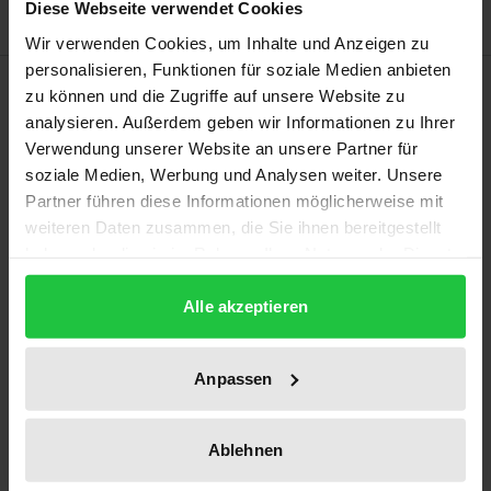
Diese Webseite verwendet Cookies
Wir verwenden Cookies, um Inhalte und Anzeigen zu
personalisieren, Funktionen für soziale Medien anbieten
Beschreibung
zu können und die Zugriffe auf unsere Website zu
analysieren. Außerdem geben wir Informationen zu Ihrer
„The Multipolar Turn" untersucht die
Verwendung unserer Website an unsere Partner für
soziale Medien, Werbung und Analysen weiter. Unsere
Verschiebungen und rivalisierenden Interessen
Partner führen diese Informationen möglicherweise mit
neuer und etablierter Akteure in einer sich
weiteren Daten zusammen, die Sie ihnen bereitgestellt
wandelnden geopolitischen Landschaft. Das Buch
haben oder die sie im Rahmen Ihrer Nutzung der Dienste
analysiert nicht nur aktuelle globale
gesammelt haben.
Strategiedokumente, sondern bietet auch
Alle akzeptieren
tiefgehende gegenwärtige und historische
Perspektiven, um die Kräfte zu verstehen, die die
Anpassen
Weltordnung neugestalten. Leser:innen erhalten
wertvolle Einblicke in die
Ablehnen
Machtverschiebungsdynamiken und in die
Hintergründe der Verhaltensweisen bestimmter