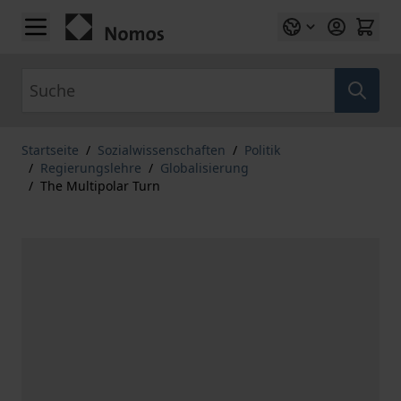
Zum Inhalt springen
Suche
Startseite
/
Sozialwissenschaften
/
Politik
/
Regierungslehre
/
Globalisierung
/
The Multipolar Turn