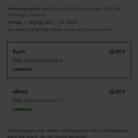
Herausgegeben von
Dr. Ismail Doga Karatepe
,
Prof. Dr.
Christoph Scherrer
Hampp, 1. Auflage 2021, 353 Seiten
Das Werk ist Teil der Reihe
Labor and Globalization
The Phantom of Upgrading in Agricultural Supply Chain
Buch
32,00 €
ISBN 978-3-98542-004-9
Lieferbar
The Phantom of Upgrading in Agricultural Supply Chain
eBook
32,00 €
ISBN 978-3-95710-291-1
Lieferbar
Preisangaben inkl. MwSt. Abhängig von der Lieferadresse
kann die MwSt. an der Kasse variieren.