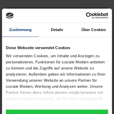
In den Warenkorb
Zur Wunschliste hinzufügen
Hinweise zu Versandkosten
Zustimmung
Details
Über Cookies
Diese Webseite verwendet Cookies
Beschreibung
Wir verwenden Cookies, um Inhalte und Anzeigen zu
personalisieren, Funktionen für soziale Medien anbieten
zu können und die Zugriffe auf unsere Website zu
Dieses Buch befasst sich mit den Kontroversen um
analysieren. Außerdem geben wir Informationen zu Ihrer
die Möglichkeiten von kleinbäuerlichen Betrieben,
Verwendung unserer Website an unsere Partner für
sich durch den Beitritt zu globalen Agrarlieferketten
soziale Medien, Werbung und Analysen weiter. Unsere
wirtschaftlich und sozial zu verbessern. Während
Partner führen diese Informationen möglicherweise mit
internationale Organisationen zum Beitritt
weiteren Daten zusammen, die Sie ihnen bereitgestellt
ermutigen, weisen Kritiker auf Risiken hin. Ungleich
haben oder die sie im Rahmen Ihrer Nutzung der Dienste
gesammelt haben.
früheren Einzelfallstudien vergleicht es den Einfluss