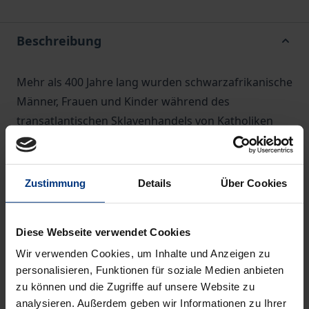
Beschreibung
Mehr als 400 Jahre lang wurden schwarzafrikanische
Männer, Frauen und Kinder während des
transatlantischen Sklavenhandels von Katholiken
und anderen westlichen Christen auf schlimmste
Weise versklavt und erniedrigt. Bisher konnte
niemand glauben, dass die Päpste der Kirche tief in
Zustimmung
Details
Über Cookies
diesen Holocaust an der schwarzafrikanischen
Bevölkerung verwickelt waren. Trotz der
Diese Webseite verwendet Cookies
Behauptungen, die in den letzten Jahren von der
Wir verwenden Cookies, um Inhalte und Anzeigen zu
geheiligten päpstlichen Kanzlei in Rom aufgestellt
personalisieren, Funktionen für soziale Medien anbieten
wurden, dass die Päpste die Versklavung von
zu können und die Zugriffe auf unsere Website zu
Völkern, wo immer sie existierte, einschließlich der
analysieren. Außerdem geben wir Informationen zu Ihrer