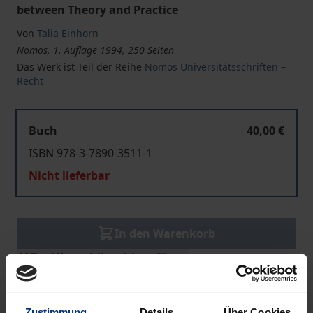
between Theory and Practice
Von
Talia Einhorn
Nomos, 1. Auflage 1994, 250 Seiten
Das Werk ist Teil der Reihe
Nomos Universitätsschriften –
Recht
Buch
40,00 €
ISBN 978-3-7890-3511-1
Nicht lieferbar
In den Warenkorb
Zur Wunschliste hinzufügen
Hinweise zu Versandkosten
Zustimmung
Details
Über Cookies