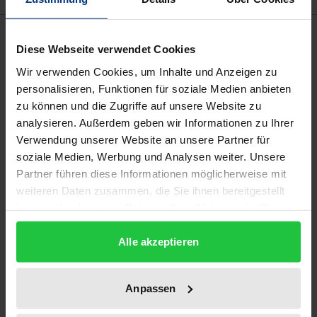
Bibliografische Angaben
Diese Webseite verwendet Cookies
Wir verwenden Cookies, um Inhalte und Anzeigen zu
Auflage
personalisieren, Funktionen für soziale Medien anbieten
1
zu können und die Zugriffe auf unsere Website zu
analysieren. Außerdem geben wir Informationen zu Ihrer
ISBN
Verwendung unserer Website an unsere Partner für
978-3-7890-3511-1
soziale Medien, Werbung und Analysen weiter. Unsere
Partner führen diese Informationen möglicherweise mit
Untertitel
weiteren Daten zusammen, die Sie ihnen bereitgestellt
The Legal Framework for Trading with Israel
haben oder die sie im Rahmen Ihrer Nutzung der Dienste
between Theory and Practice
gesammelt haben.
Alle akzeptieren
Erscheinungsdatum
15.12.1994
Anpassen
Erscheinungsjahr