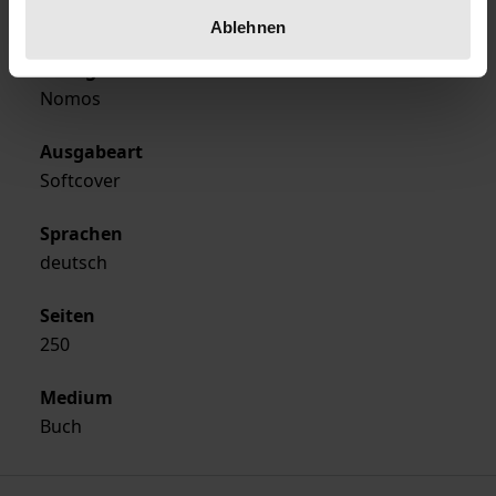
1994
Ablehnen
Verlag
Nomos
Ausgabeart
Softcover
Sprachen
deutsch
Seiten
250
Medium
Buch