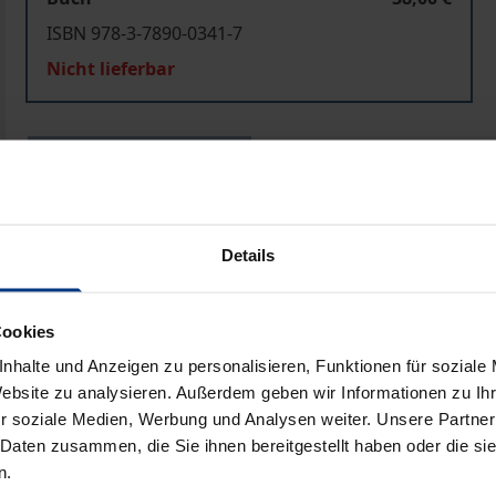
ISBN 978-3-7890-0341-7
Nicht lieferbar
In den Warenkorb
Zur Wunschliste hinzufü
Hinweise zu Versandkosten
Details
ben
Cookies
nhalte und Anzeigen zu personalisieren, Funktionen für soziale
Website zu analysieren. Außerdem geben wir Informationen zu I
r soziale Medien, Werbung und Analysen weiter. Unsere Partner
 Daten zusammen, die Sie ihnen bereitgestellt haben oder die s
n.