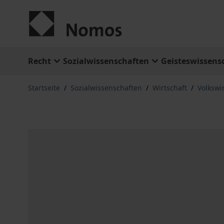
Zum Inhalt springen
Recht
Sozialwissenschaften
Geisteswissens
Startseite
/
Sozialwissenschaften
/
Wirtschaft
/
Volkswi