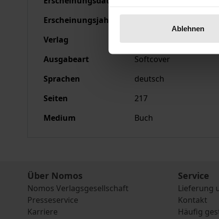
Erscheinungsdatum
01.01.1978
Erscheinungsjahr
1978
Ablehnen
Verlag
Nomos
Ausgabeart
Softcover
Sprachen
deutsch
Seiten
217
Medium
Buch
Über Nomos
Service
Nomos Verlagsgesellschaft
Lieferung 
Presseservice
Kontakt
Karriere
Häufig ges