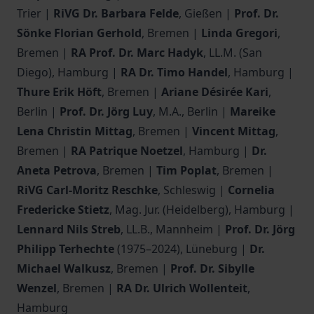
Trier |
RiVG Dr. Barbara Felde
, Gießen |
Prof. Dr.
Sönke Florian Gerhold
, Bremen |
Linda Gregori
,
Bremen |
RA Prof. Dr. Marc Hadyk
, LL.M. (San
Diego), Hamburg |
RA Dr. Timo Handel
, Hamburg |
Thure Erik Höft
, Bremen |
Ariane Désirée Kari
,
Berlin |
Prof. Dr. Jörg Luy
, M.A., Berlin |
Mareike
Lena Christin Mittag
, Bremen |
Vincent Mittag
,
Bremen |
RA Patrique Noetzel
, Hamburg |
Dr.
Aneta Petrova
, Bremen |
Tim Poplat
, Bremen |
RiVG Carl-Moritz Reschke
, Schleswig |
Cornelia
Fredericke Stietz
, Mag. Jur. (Heidelberg), Hamburg |
Lennard Nils Streb
, LL.B., Mannheim |
Prof. Dr. Jörg
Philipp Terhechte
(1975–2024), Lüneburg |
Dr.
Michael Walkusz
, Bremen |
Prof. Dr. Sibylle
Wenzel
, Bremen |
RA Dr. Ulrich Wollenteit
,
Hamburg