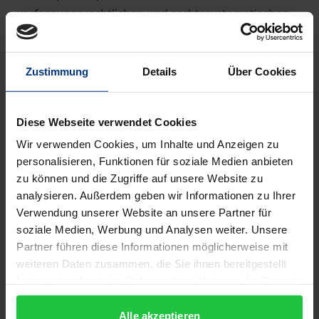
verfassungsrechtlichen und rechtssystematischen
Grundlagen ermöglichen ein vertieftes Verständnis
der Entwicklung des Tierschutzes und des
Zustimmung
Details
Über Cookies
Tierschutzrechts.
Höchste Expertise
Das Werk ist von ausgewiesenen Expert:innen aus
Diese Webseite verwendet Cookies
Wissenschaft und Praxis verfasst. Es richtet sich an
Wir verwenden Cookies, um Inhalte und Anzeigen zu
Richter:innen, Staatsanwaltschaften,
personalisieren, Funktionen für soziale Medien anbieten
Amtsveterinär:innen, Justiziar:innen der
zu können und die Zugriffe auf unsere Website zu
Jagdverbände, Praktiker:innen in den unteren
analysieren. Außerdem geben wir Informationen zu Ihrer
Naturschutzbehörden, Naturschutzverbände,
Verwendung unserer Website an unsere Partner für
soziale Medien, Werbung und Analysen weiter. Unsere
Schlacht- und Zuchtbetriebe, Betreiber von
Partner führen diese Informationen möglicherweise mit
Tierheimen sowie Tierschutzorganisationen.
weiteren Daten zusammen, die Sie ihnen bereitgestellt
haben oder die sie im Rahmen Ihrer Nutzung der Dienste
Die Herausgeber
gesammelt haben.
Prof. Dr. Johannes Caspar
ist Rechtsphilosoph und
Alle akzeptieren