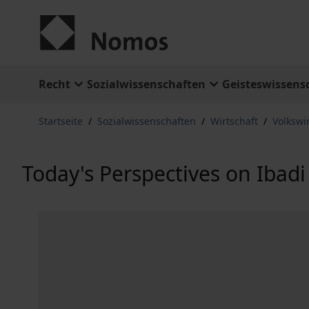
Zum Inhalt springen
Recht
Sozialwissenschaften
Geisteswissens
Startseite
/
Sozialwissenschaften
/
Wirtschaft
/
Volkswi
Today's Perspectives on Ibadi