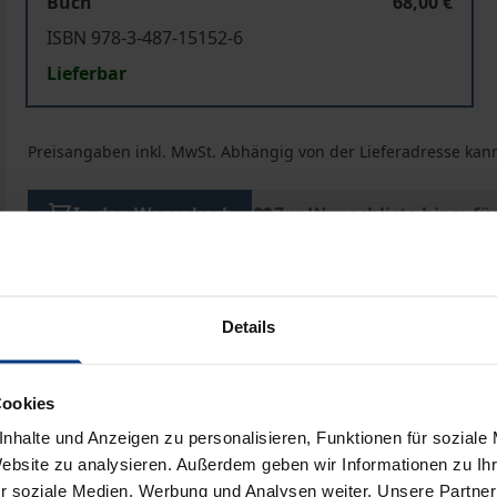
Buch
68,00 €
ISBN 978-3-487-15152-6
Lieferbar
Preisangaben inkl. MwSt. Abhängig von der Lieferadresse kann
In den Warenkorb
Zur Wunschliste hinzufü
Hinweise zu Versandkosten
Details
ben
Cookies
nhalte und Anzeigen zu personalisieren, Funktionen für soziale
Website zu analysieren. Außerdem geben wir Informationen zu I
r soziale Medien, Werbung und Analysen weiter. Unsere Partner