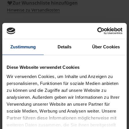
Zur Wunschliste hinzufügen
Hinweise zu Versandkosten
Beschreibung
Zustimmung
Details
Über Cookies
Ab den 1950er Jahren wandelte sich das Bundesland
Schleswig-Holstein innerhalb weniger Jahre vom
Diese Webseite verwendet Cookies
Flüchtlingsland zum Ferienland. Immer mehr
Wir verwenden Cookies, um Inhalte und Anzeigen zu
Menschen verbrachten ihren jährlichen
personalisieren, Funktionen für soziale Medien anbieten
Sommerurlaub in der Region zwischen Nord- und
zu können und die Zugriffe auf unsere Website zu
Ostsee. Die Folge dieser Entwicklung waren
analysieren. Außerdem geben wir Informationen zu Ihrer
Verwendung unserer Website an unsere Partner für
tiefgreifende Wandlungsprozesse in den
soziale Medien, Werbung und Analysen weiter. Unsere
Ferienorten. In der Mitte der 60er Jahre setzte mit
Partner führen diese Informationen möglicherweise mit
der Entstehung von sogenannten „Ferienzentren“ –
weiteren Daten zusammen, die Sie ihnen bereitgestellt