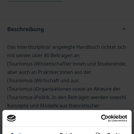
Beschreibung
Das interdisziplinär angelegte Handbuch richtet sich
mit seinen über 80 Beiträgen an
(Tourismus-)Wissenschaftler:innen und Studierende,
aber auch an Praktiker:innen aus der
(Tourismus-)Wirtschaft und aus
(Tourismus-)Organisationen sowie an Akteure der
(Tourismus-)Politik. In den Beiträgen werden sowohl
Konzepte und Modelle aus theoretischer
Perspektive als auch Strukturen und Entwicklungen
für verschiedene Länder und Regionen sowie für
verschiedene Bereiche des Tourismus anhand