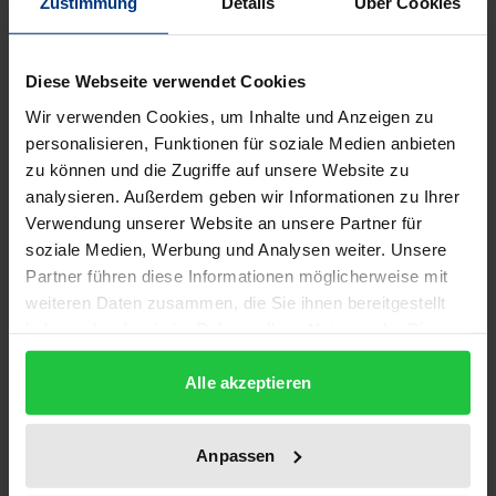
Zustimmung
Details
Über Cookies
empirischer Analysen aus Angebots- und
Nachfragesicht dargestellt. Schließlich enthält das
Handbuch einen Serviceteil, der über einschlägige
Diese Webseite verwendet Cookies
Forschungsinstitute, Studiengänge an Hochschulen
Wir verwenden Cookies, um Inhalte und Anzeigen zu
und Universitäten sowie Interessenvertretungen
personalisieren, Funktionen für soziale Medien anbieten
zu können und die Zugriffe auf unsere Website zu
und Verbände informiert.
analysieren. Außerdem geben wir Informationen zu Ihrer
Verwendung unserer Website an unsere Partner für
Mit Beiträgen von
soziale Medien, Werbung und Analysen weiter. Unsere
Sebastian Amrhein | Wolfgang Aschauer | Dominik
Partner führen diese Informationen möglicherweise mit
Asef | Martin Balas | Monika Bandi Tanner |
weiteren Daten zusammen, die Sie ihnen bereitgestellt
Elisabeth Bartl | Michael Bauder | Alfred Bauer |
haben oder die sie im Rahmen Ihrer Nutzung der Dienste
gesammelt haben.
Christian Baumgartner | Thomas Bausch | Julia E.
Alle akzeptieren
Beelitz | Bernhard F. Bichler | Michael Bischof |
Jessica de Bloom | Celine Chang | Roland Conrady |
Philipp Corradini | Benjamin Domenig | Axel Dreyer
Anpassen
| Eveline Dürr | Katrin Eberhardt | Bernd Eisenstein