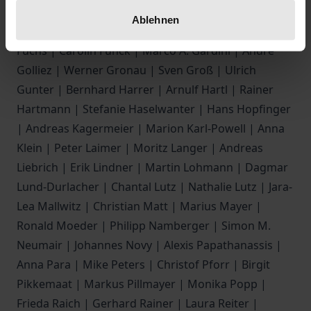
| Eva Erdmenger | Sascha Filimon | Renate
Ablehnen
Freericks | Walter Freyer | Tim Freytag | Wolfgang
Fuchs | Carolin Funck | Marco A. Gardini | André
Golliez | Werner Gronau | Sven Groß | Ulrich
Gunter | Bernhard Harrer | Arnulf Hartl | Rainer
Hartmann | Stefanie Haselwanter | Hans Hopfinger
| Andreas Kagermeier | Marion Karl-Powell | Anna
Klein | Peter Laimer | Moritz Langer | Andreas
Liebrich | Erik Lindner | Martin Lohmann | Dagmar
Lund-Durlacher | Chantal Lutz | Nathalie Lutz | Jara-
Lea Mallwitz | Christian Matt | Marius Mayer |
Ronald Moeder | Philipp Namberger | Simon M.
Neumair | Johannes Novy | Alexis Papathanassis |
Anna Para | Mike Peters | Christof Pforr | Birgit
Pikkemaat | Markus Pillmayer | Monika Popp |
Frieda Raich | Gerhard Rainer | Laura Reiter |