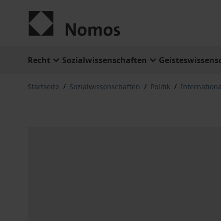
Zum Inhalt springen
Recht
Sozialwissenschaften
Geisteswissens
Startseite
/
Sozialwissenschaften
/
Politik
/
Internation