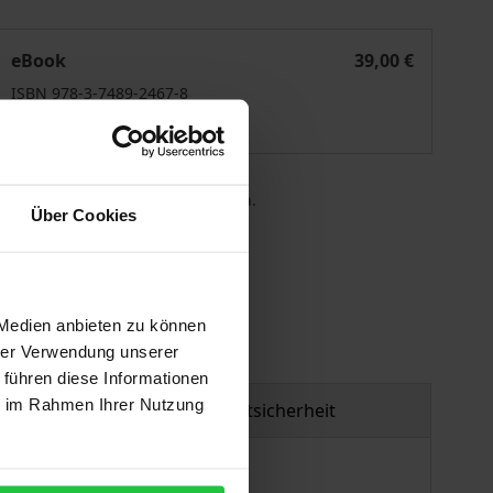
ransatlantic Relations in Times of Change
eBook
39,00 €
ISBN 978-3-7489-2467-8
Lieferbar
 die MwSt. an der Kasse variieren.
Über Cookies
gen
 Medien anbieten zu können
hrer Verwendung unserer
 führen diese Informationen
ie im Rahmen Ihrer Nutzung
Produktsicherheit