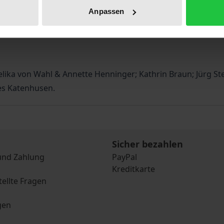
ewidmeten Festschrift reflektieren die transatlantischen Be
Anpassen
ungen populistischer Tendenzen in den USA und europäisc
 Bildung sowie Kultur in den Blick.
ika von Wahl & Annette Henninger; Kathrin Braun; Jürg Ste
nes Katenhusen.
Sicher bezahlen
und Zahlung
PayPal
Kreditkarte
tellte Fragen
gen