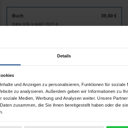
Transatlantic Relations in Times of Change
T
Buch
39,00 €
ISBN 978-3-8487-7077-9
Lieferbar
Preisangaben inkl. MwSt. Abhängig von der Lieferadresse kann
Details
In den Warenkorb
Zur Wunschliste hinzufü
Cookies
Hinweise zu Versandkosten
nhalte und Anzeigen zu personalisieren, Funktionen für soziale
Website zu analysieren. Außerdem geben wir Informationen zu I
r soziale Medien, Werbung und Analysen weiter. Unsere Partner
 Daten zusammen, die Sie ihnen bereitgestellt haben oder die s
liografische Angaben
Zusatzmaterial
n.