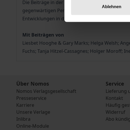
Die Beiträge in der Prof. Dr. Christiane Lemke g
Ablehnen
gegenwärtigen Perspektive. Neben den Auswirk
Entwicklungen in den Bereichen Wissenschaft und
Mit Beiträgen von
Liesbet Hooghe & Gary Marks; Helga Welsh; Angel
Fuchs; Tanja Hitzel-Cassagnes; Holger Moroff; I
Über Nomos
Service
Nomos Verlagsgesellschaft
Lieferung 
Presseservice
Kontakt
Karriere
Häufig ges
Unsere Verlage
Widerruf
Inlibra
Abo kündi
Online-Module