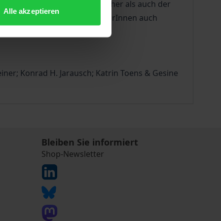
ziehungen sowohl aus historischer als auch der
Alle akzeptieren
hen Ländern, nehmen die AutorInnen auch
iner; Konrad H. Jarausch; Katrin Toens & Gesine
Bleiben Sie informiert
Shop-Newsletter