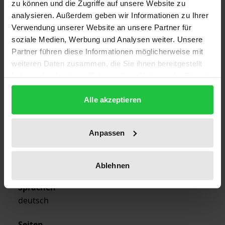
ISBN
zu können und die Zugriffe auf unsere Website zu
978-3-7890-1146-7
analysieren. Außerdem geben wir Informationen zu Ihrer
Verwendung unserer Website an unsere Partner für
Erscheinungsdatum
soziale Medien, Werbung und Analysen weiter. Unsere
26.10.1987
Partner führen diese Informationen möglicherweise mit
weiteren Daten zusammen, die Sie ihnen bereitgestellt
Erscheinungsjahr
haben oder die sie im Rahmen Ihrer Nutzung der Dienste
gesammelt haben.
1987
Alle akzeptieren
Verlag
Nomos
Anpassen
Ausgabeart
Softcover
Ablehnen
Sprachen
deutsch
Seiten