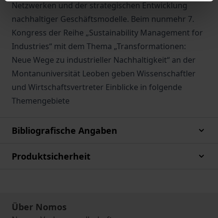
Netzwerken und der strategischen Entwicklung
nachhaltiger Geschäftsmodelle. Beim nunmehr 7.
Kongress der Reihe „Sustainability Management for
Industries“ mit dem Thema „Transformationen:
Neue Wege zu industrieller Nachhaltigkeit“ an der
Montanuniversität Leoben geben Wissenschaftler
und Wirtschaftsvertreter Einblicke in folgende
Themengebiete
Bibliografische Angaben
Produktsicherheit
Über Nomos