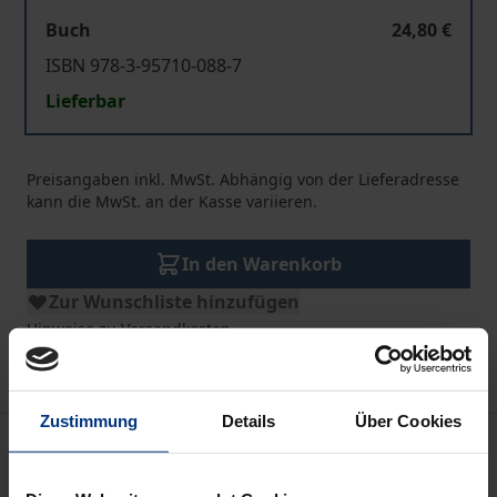
Buch
24,80 €
ISBN 978-3-95710-088-7
Lieferbar
Preisangaben inkl. MwSt. Abhängig von der Lieferadresse
kann die MwSt. an der Kasse variieren.
In den Warenkorb
Zur Wunschliste hinzufügen
Hinweise zu Versandkosten
Zustimmung
Details
Über Cookies
Beschreibung