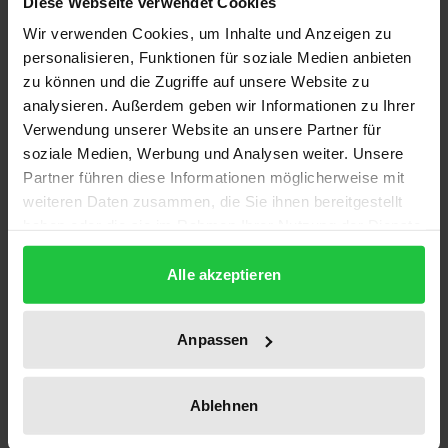
Diese Webseite verwendet Cookies
In Zeiten wirtschaftlicher, politischer und
Wir verwenden Cookies, um Inhalte und Anzeigen zu
technologischer Umbrüche, stehen industrielle
personalisieren, Funktionen für soziale Medien anbieten
Unternehmen vor der großen Herausforderung, die
zu können und die Zugriffe auf unsere Website zu
Transformation bisheriger Produktionsparadigmen
analysieren. Außerdem geben wir Informationen zu Ihrer
vor dem Hintergrund einer nachhaltigen
Verwendung unserer Website an unsere Partner für
Entwicklung mitzugestalten. Gelingen kann dies
soziale Medien, Werbung und Analysen weiter. Unsere
durch die Fokussierung auf Stärken, kombiniert mit
Partner führen diese Informationen möglicherweise mit
weiteren Daten zusammen, die Sie ihnen bereitgestellt
einer klimaverträglichen und ressourceneffizienten
haben oder die sie im Rahmen Ihrer Nutzung der Dienste
Entwicklung. Dazu bedarf es neuer, innovativer
gesammelt haben.
Lösungen auf Unternehmensebene, aber auch
Alle akzeptieren
neuer Formen der Zusammenarbeit und
Kooperation entlang der Wertschöpfungskette.
Anpassen
Sowohl die Potenziale als auch die
Herausforderungen der Transformation zu
industrieller Nachhaltigkeit konzentrieren sich im
Ablehnen
Umgang mit der digitalen Welt, dem Zugang zu