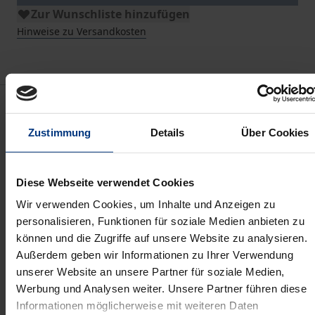
Zur Wunschliste hinzufügen
Hinweise zu Versandkosten
Beschreibung
Zustimmung
Details
Über Cookies
Die neunte Wissenschaftstagung des Bundes der
Versicherten stand im Zeichen von Transparenz und
Diese Webseite verwendet Cookies
Verständlichkeit – vor allem in Hinblick auf die
allgemeinen Versicherungsbedingungen. Die
Wir verwenden Cookies, um Inhalte und Anzeigen zu
personalisieren, Funktionen für soziale Medien anbieten zu
Veröffentlichung der Referate und
können und die Zugriffe auf unsere Website zu analysieren.
Diskussionsberichte soll der Debatte um die Reform
Außerdem geben wir Informationen zu Ihrer Verwendung
des Versicherungsrechts neue Anstöße geben.
unserer Website an unsere Partner für soziale Medien,
In den Beiträgen geht es zunächst um Transparenz
Werbung und Analysen weiter. Unsere Partner führen diese
als Prinzip des Versicherungsvertragsrechts
Informationen möglicherweise mit weiteren Daten