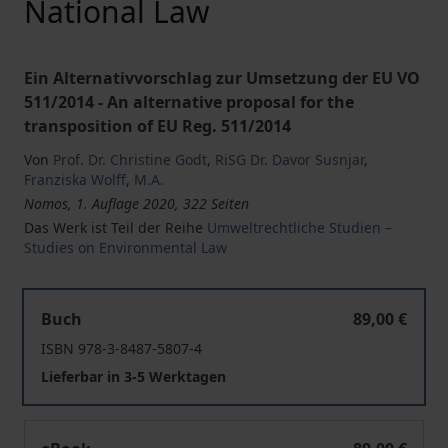
National Law
Ein Alternativvorschlag zur Umsetzung der EU VO
511/2014 - An alternative proposal for the
transposition of EU Reg. 511/2014
Von
Prof. Dr. Christine Godt
,
RiSG Dr. Davor Susnjar
,
Franziska Wolff
,
M.A.
Nomos, 1. Auflage 2020, 322 Seiten
Das Werk ist Teil der Reihe
Umweltrechtliche Studien –
Studies on Environmental Law
Umsetzung des Nagoya Protokolls in EU- und nationales 
Buch
89,00 €
ISBN 978-3-8487-5807-4
Lieferbar in 3-5 Werktagen
Umsetzung des Nagoya Protokolls in EU- und nationales 