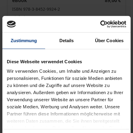
eBook
89,00 €
ISBN 978-3-8452-9924-2
Lieferbar
Preisangaben inkl. MwSt. Abhängig von der Lieferadresse
Zustimmung
Details
Über Cookies
kann die MwSt. an der Kasse variieren.
In den Warenkorb
Diese Webseite verwendet Cookies
Zur Wunschliste hinzufügen
Wir verwenden Cookies, um Inhalte und Anzeigen zu
Hinweise zu Versandkosten
personalisieren, Funktionen für soziale Medien anbieten
zu können und die Zugriffe auf unsere Website zu
analysieren. Außerdem geben wir Informationen zu Ihrer
Verwendung unserer Website an unsere Partner für
soziale Medien, Werbung und Analysen weiter. Unsere
Beschreibung
Partner führen diese Informationen möglicherweise mit
weiteren Daten zusammen, die Sie ihnen bereitgestellt
Das Nagoya-Protokoll gegen Biopiraterie stellt eine
haben oder die sie im Rahmen Ihrer Nutzung der Dienste