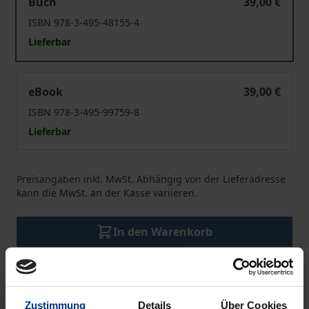
Buch
39,00 €
ISBN 978-3-495-48155-4
Lieferbar
Umverteilung als Legitimationsproblem
eBook
39,00 €
ISBN 978-3-495-99759-8
Lieferbar
Preisangaben inkl. MwSt. Abhängig von der Lieferadresse
kann die MwSt. an der Kasse variieren.
In den Warenkorb
Zur Wunschliste hinzufügen
Hinweise zu Versandkosten
Zustimmung
Details
Über Cookies