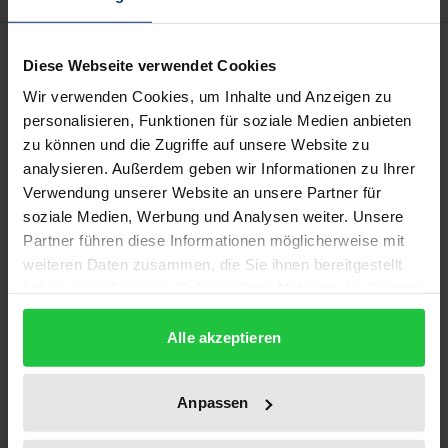
Beschreibung
Diese Webseite verwendet Cookies
Wir verwenden Cookies, um Inhalte und Anzeigen zu
Dass die sozialstaatlichen Sicherungssysteme
personalisieren, Funktionen für soziale Medien anbieten
reformbedürftig sind, darüber besteht auch in
zu können und die Zugriffe auf unsere Website zu
Deutschland mittlerweile ein gesellschaftsweiter
analysieren. Außerdem geben wir Informationen zu Ihrer
Konsens. Wenig Einmütigkeit herrscht indes
Verwendung unserer Website an unsere Partner für
soziale Medien, Werbung und Analysen weiter. Unsere
bezüglich der Frage, welche theoretisch
Partner führen diese Informationen möglicherweise mit
begründeten Leitbilder einer solchen Reform
weiteren Daten zusammen, die Sie ihnen bereitgestellt
zugrunde liegen sollen. Die Politikphilosophie ist auf
haben oder die sie im Rahmen Ihrer Nutzung der Dienste
diese Herausforderung vergleichsweise schlecht
gesammelt haben.
vorbereitet. Erst vor wenigen Jahren begann in
Alle akzeptieren
ihrem Rahmen eine differenziertere
Auseinandersetzung mit normativen Fragen der
Anpassen
Sozialstaatlichkeit. Dabei wurde jedoch
gesellschaftstheoretischen Sichtweisen zu wenig