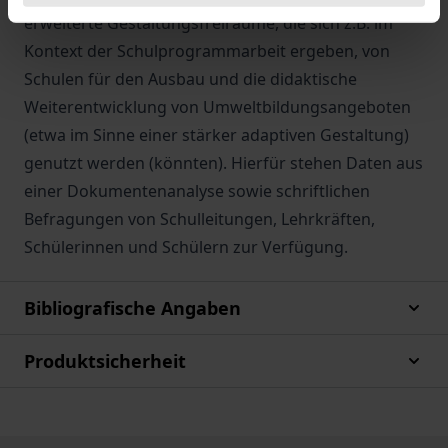
erweiterte Gestaltungsfreiräume, die sich z.B. im
Kontext der Schulprogrammarbeit ergeben, von
Schulen für den Ausbau und die didaktische
Weiterentwicklung von Umweltbildungsangeboten
(etwa im Sinne einer stärker adaptiven Gestaltung)
genutzt werden (könnten). Hierfür stehen Daten aus
einer Dokumentenanalyse sowie schriftlichen
Befragungen von Schulleitungen, Lehrkräften,
Schülerinnen und Schülern zur Verfügung.
Bibliografische Angaben
Produktsicherheit