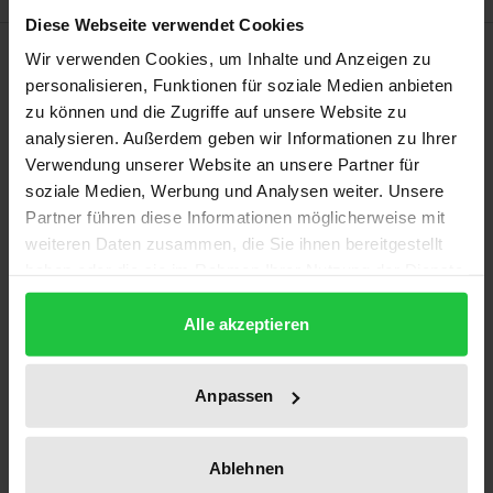
Diese Webseite verwendet Cookies
Beschreibung
Wir verwenden Cookies, um Inhalte und Anzeigen zu
personalisieren, Funktionen für soziale Medien anbieten
zu können und die Zugriffe auf unsere Website zu
Zu den Aufgaben von Schule gehört, Kindern und
analysieren. Außerdem geben wir Informationen zu Ihrer
Jugendlichen Lerngelegenheiten zu eröffnen, die der
Verwendung unserer Website an unsere Partner für
Alltag ihnen nicht bietet. Auch im Bereich der
soziale Medien, Werbung und Analysen weiter. Unsere
Umweltbildung scheint die Schule gefordert, eine
Partner führen diese Informationen möglicherweise mit
solche (kompensatorische) Funktion zu
weiteren Daten zusammen, die Sie ihnen bereitgestellt
übernehmen. Konzepte und Befunde zur
haben oder die sie im Rahmen Ihrer Nutzung der Dienste
gesammelt haben.
Umweltbildung werden in der vorliegenden Arbeit
Alle akzeptieren
vor dem Hintergrund von Modellen der
Schulqualitätsforschung, mit Blick auf
allgemeindidaktische Ansätze sowie in Bezug auf
Anpassen
schulische Reformen seit Ende der 1990er Jahre
diskutiert. Ausgehend hiervon wird untersucht, in
Ablehnen
welchem Umfang und in welcher Form neue bzw.