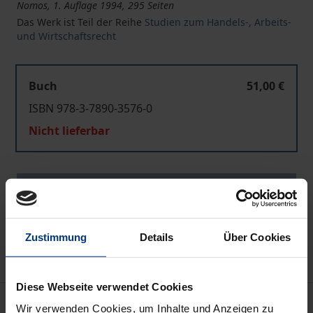
Nomos, 1. Auflage 1994, 295 Seiten
Das Werk ist Teil der Reihe
Studien zum Handels-, Arbeits-
und Wirtschaftsrecht
Buch
51,00 €
ISBN 978-3-7890-3576-0
Nicht lieferbar
In den Warenkorb
Zur Wunschliste hinzufügen
Hinweise zu Versandkosten
Zustimmung
Details
Über Cookies
Diese Webseite verwendet Cookies
Beschreibung
Wir verwenden Cookies, um Inhalte und Anzeigen zu