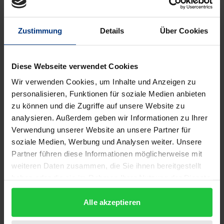
Mit dem neuen Art. 20a GG wurde die Erhaltung
einer dauerhaft lebenswerten Umwelt zum
Zustimmung
Details
Über Cookies
Staatsziel erhoben. Die Verfassungen der
Bundesländer enthalten ebenfalls – teilweise sogar
sehr detaillierte – Umweltverfassungsnormen. Die
Diese Webseite verwendet Cookies
Diskussion um die Auswirkungen der neuen
Wir verwenden Cookies, um Inhalte und Anzeigen zu
Normen hat jedoch erst begonnen. Was hat die
personalisieren, Funktionen für soziale Medien anbieten
zu können und die Zugriffe auf unsere Website zu
Rechtsprechung künftig zu beachten? Führt Art. 20 a
analysieren. Außerdem geben wir Informationen zu Ihrer
zu einer Machtverlagerung zuungunsten des
Verwendung unserer Website an unsere Partner für
Parlaments? Welcher Entscheidungsspielraum
soziale Medien, Werbung und Analysen weiter. Unsere
besteht, wenn zwischen Interessen des
Partner führen diese Informationen möglicherweise mit
Umweltschutzes und gegenläufigen Belangen
weiteren Daten zusammen, die Sie ihnen bereitgestellt
abzuwägen ist?
haben oder die sie im Rahmen Ihrer Nutzung der Dienste
gesammelt haben.
Ausgehend von einer Analyse des
Alle akzeptieren
Entstehungsprozesses der
Umweltverfassungsnormen erarbeitet der Verfasser