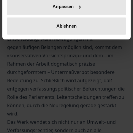
den genauen dogmatischen Gehalt dieser Normen
Anpassen
und entwickelt einen Ansatz zur Operationalisierung
der Staatszielbestimmung im Rahmen der
Ablehnen
praktischen Rechtsanwendung. Für die
Entscheidung, wann Abwägungen mit
gegenläufigen Belangen möglich sind, kommt dem
»konservativen Vorsichtsprinzip« und dem – im
Rahmen der Arbeit dogmatisch präzise
durchgeformtem – Untermaßverbot besondere
Bedeutung zu. Schließlich wird aufgezeigt, daß
entgegen verfassungspolitischer Befürchtungen die
Rolle des Parlaments, Leitentscheidungen treffen zu
können, durch die Neuregelung gerade gestärkt
wird.
Das Werk wendet sich nicht nur an Umwelt- und
Verfassungsrechtler, sondern auch an alle