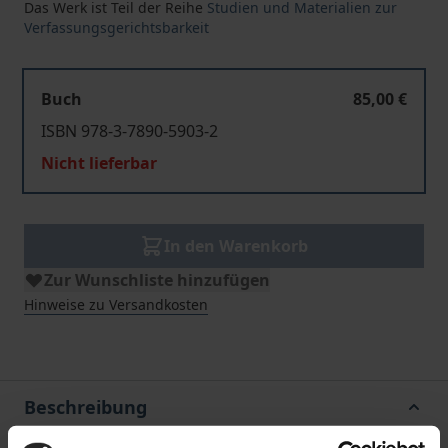
Das Werk ist Teil der Reihe
Studien und Materialien zur
Verfassungsgerichtsbarkeit
Buch
85,00 €
ISBN 978-3-7890-5903-2
Nicht lieferbar
In den Warenkorb
Zur Wunschliste hinzufügen
Hinweise zu Versandkosten
Beschreibung