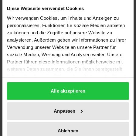
Zur Wunschliste hinzufügen
Diese Webseite verwendet Cookies
Hinweise zu Versandkosten
Wir verwenden Cookies, um Inhalte und Anzeigen zu
personalisieren, Funktionen für soziale Medien anbieten
zu können und die Zugriffe auf unsere Website zu
analysieren. Außerdem geben wir Informationen zu Ihrer
Beschreibung
Verwendung unserer Website an unsere Partner für
soziale Medien, Werbung und Analysen weiter. Unsere
Dort wo die Kirchen ihre internen
Partner führen diese Informationen möglicherweise mit
weiteren Daten zusammen, die Sie ihnen bereitgestellt
Rechtsstreitigkeiten einer eigenen kirchlichen
haben oder die sie im Rahmen Ihrer Nutzung der Dienste
Gerichtsbarkeit zuweisen, üben sich staatliche
gesammelt haben.
Gerichte bei der Nachkontrolle in äußerster
Alle akzeptieren
Zurückhaltung. Diese Einschränkung einer
effektiven staatlichen Justizgewährung aufgrund
Anpassen
des deutschen Religionsverfassungsrechts, wie sie
in der deutschen Rechtsprechung anerkannt ist,
wird durch die Entscheidungen des EuGH zum sog.
Ablehnen