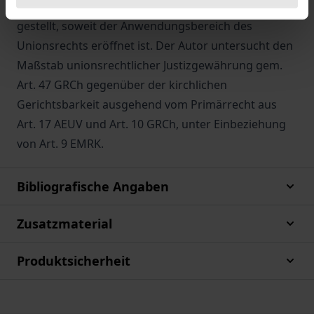
Chefarztfall („IR“) sowie „Egenberger“ in Frage
gestellt, soweit der Anwendungsbereich des
Unionsrechts eröffnet ist. Der Autor untersucht den
Maßstab unionsrechtlicher Justizgewährung gem.
Art. 47 GRCh gegenüber der kirchlichen
Gerichtsbarkeit ausgehend vom Primärrecht aus
Art. 17 AEUV und Art. 10 GRCh, unter Einbeziehung
von Art. 9 EMRK.
Bibliografische Angaben
Zusatzmaterial
Produktsicherheit