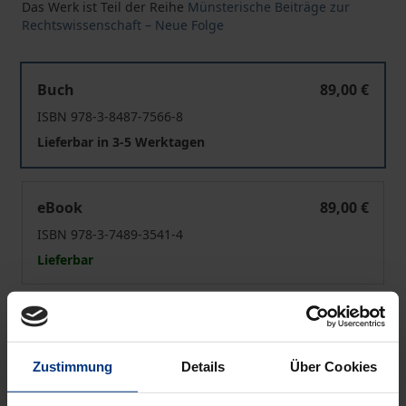
Das Werk ist Teil der Reihe
Münsterische Beiträge zur
Rechtswissenschaft – Neue Folge
Unionsrechtliche Justizgewährung und die kirchliche Ge
Buch
89,00 €
ISBN 978-3-8487-7566-8
Lieferbar in 3-5 Werktagen
Unionsrechtliche Justizgewährung und die kirchliche Ge
eBook
89,00 €
ISBN 978-3-7489-3541-4
Lieferbar
Preisangaben inkl. MwSt. Abhängig von der Lieferadresse
kann die MwSt. an der Kasse variieren.
Zustimmung
Details
Über Cookies
In den Warenkorb