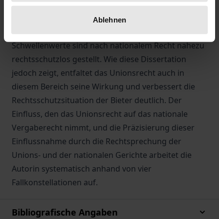
haushaltsrechtlichen Rechtslage. Diese Zweiteilung
spiegelt sich auch im Rechtsschutzniveau wider: Die
Ablehnen
Bieter eines Vergabeverfahrens unterhalb der EU-
Schwellenwerte sind nach nationalem Recht nahezu
rechtsschutzlos gestellt. Wie diese Dissertation
jedoch zeigt, entfaltet das Unionsrecht auch in
diesem Bereich seine Wirkung und verbessert die
Rechtsschutzsituation der Bieter deutlich. Der
Einfluss, den das Unionsrecht auf das nationale
Vergaberecht nimmt, und die Präzisierung dieser
Einflussnahme durch die Rechtsprechung der
Unions- und der nationalen Gerichte arbeitet die
Autorin systematisch anhand von vier
Fallkonstellationen auf.
Bibliografische Angaben