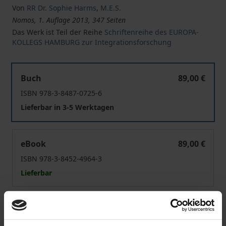
Von
RR Dr. Sophie Harms
,
M.E.S.
Nomos, 1. Auflage 2013, 347 Seiten
Das Werk ist Teil der Reihe
Schriftenreihe des EUROPA-
KOLLEGS HAMBURG zur Integrationsforschung
Unionsrechtliche Vorgaben für den Rechtsschutz im Ve
Buch
89,00 €
ISBN 978-3-8487-0725-6
Lieferbar in 3-5 Werktagen
Unionsrechtliche Vorgaben für den Rechtsschutz im Ve
eBook
89,00 €
ISBN 978-3-8452-4964-3
Lieferbar
Preisangaben inkl. MwSt. Abhängig von der Lieferadresse
kann die MwSt. an der Kasse variieren.