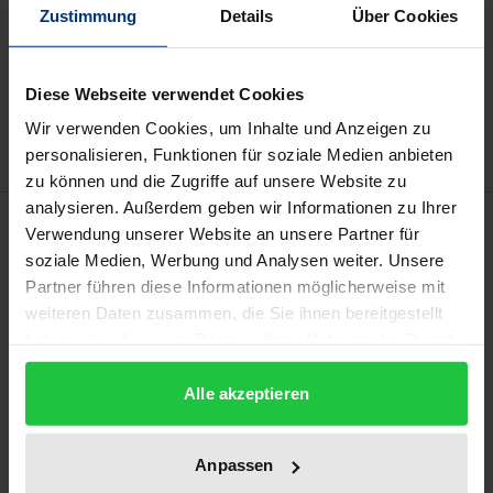
Zustimmung
Details
Über Cookies
In den Warenkorb
Zur Wunschliste hinzufügen
Diese Webseite verwendet Cookies
Hinweise zu Versandkosten
Wir verwenden Cookies, um Inhalte und Anzeigen zu
personalisieren, Funktionen für soziale Medien anbieten
zu können und die Zugriffe auf unsere Website zu
analysieren. Außerdem geben wir Informationen zu Ihrer
Beschreibung
Verwendung unserer Website an unsere Partner für
soziale Medien, Werbung und Analysen weiter. Unsere
Das Recht der öffentlichen Auftragsvergabe ist nach
Partner führen diese Informationen möglicherweise mit
weiteren Daten zusammen, die Sie ihnen bereitgestellt
wie vor zweigeteilt: Oberhalb der EU-
haben oder die sie im Rahmen Ihrer Nutzung der Dienste
Schwellenwerte konkretisieren zahlreiche
gesammelt haben.
unionsrechtliche Richtlinien das nationale Recht und
Alle akzeptieren
räumen den Bietern subjektive, gerichtlich
durchsetzbare Rechtspositionen ein. Unterhalb der
Anpassen
EU-Schwellenwerte bleibt es bei der bisherigen