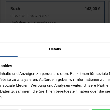
Unlawful Content Online
Buch
148,00 €
ISBN 978-3-8487-8315-1
Lieferbar in 3-5 Werktagen
Preisangaben inkl. MwSt. Abhängig von der Lieferadresse kann
Details
In den Warenkorb
Zur Wunschliste hinzufü
Hinweise zu Versandkosten
Cookies
nhalte und Anzeigen zu personalisieren, Funktionen für soziale
Website zu analysieren. Außerdem geben wir Informationen zu I
r soziale Medien, Werbung und Analysen weiter. Unsere Partner
liografische Angaben
Zusatzmaterial
 Daten zusammen, die Sie ihnen bereitgestellt haben oder die s
n.
 Internet. Dieses Buch untersucht sieben Problembereiche – 