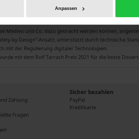
dukte und Lebensmittel – die zeigen, dass der Kampf gege
Anpassen
behindert wird. Unterdessen setzen globale Internetfirmen
ndards um, in denen die Rechte des Einzelnen und öffentli
ziale Medien und Co. dazu gebracht werden können, ange
fety-by-Design“-Ansatz, unterstützt durch technische Stand
h mit der Regulierung digitaler Technologien.
urde mit dem Rolf Tarrach Preis 2021 für die beste Disser
Sicher bezahlen
und Zahlung
PayPal
Kreditkarte
tellte Fragen
gen