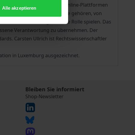
n rechtswidrige Inhalte auf Online-Plattformen
Alle akzeptieren
, denen unsere digitalen Räume gehören, von
che Werte eine untergeordnete Rolle spielen. Das
messene Verantwortung zu übernehmen. Der
ards. Carsten Ullrich ist Rechtswissenschaftler
tation in Luxemburg ausgezeichnet.
Bleiben Sie informiert
Shop-Newsletter