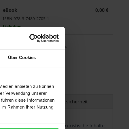
Unlawful Content Online
eBook
0,00 €
ISBN 978-3-7489-2705-1
Lieferbar
 die MwSt. an der Kasse variieren.
Über Cookies
gen
 Medien anbieten zu können
hrer Verwendung unserer
 führen diese Informationen
Produktsicherheit
ie im Rahmen Ihrer Nutzung
Diffamierung, Hassreden, terroristische Inhalte,