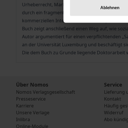
Urheberrecht, Markenfälschungen, unsichere Pro
Ablehnen
durch ein fragmentiertes, veraltetes Regelwerk 
kommerziellen Interessen bestimmte, private Sta
Buch zeigt anschließend einen Weg auf, wie so
Autor argumentiert für einen verpflichtenden „Sa
an der Universität Luxemburg und beschäftigt sic
Die dem Buch zu Grunde liegende Doktorarbeit w
Über Nomos
Service
Nomos Verlagsgesellschaft
Lieferung 
Presseservice
Kontakt
Karriere
Häufig ges
Unsere Verlage
Widerruf
Inlibra
Abo kündi
Online-Module