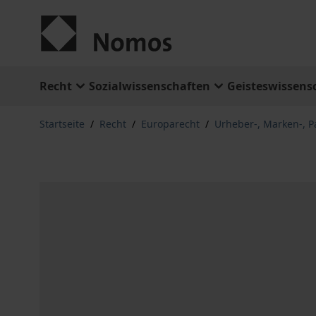
Zum Inhalt springen
Recht
Sozialwissenschaften
Geisteswissens
Startseite
/
Recht
/
Europarecht
/
Urheber-, Marken-, P