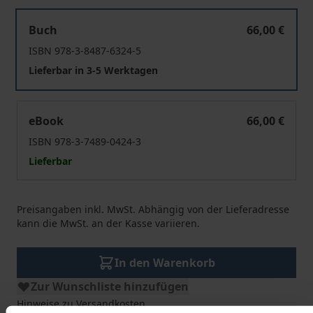
Unternehmensmitbestimmung und Gemeinschaftsbetr
Buch
66,00 €
ISBN 978-3-8487-6324-5
Lieferbar in 3-5 Werktagen
Unternehmensmitbestimmung und Gemeinschaftsbetr
eBook
66,00 €
ISBN 978-3-7489-0424-3
Lieferbar
Preisangaben inkl. MwSt. Abhängig von der Lieferadresse
kann die MwSt. an der Kasse variieren.
In den Warenkorb
Zur Wunschliste hinzufügen
Hinweise zu Versandkosten