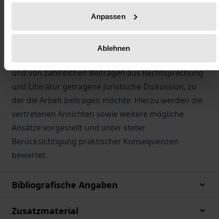
tätiger Arbeitnehmer bezüglich der Wahlen der
Anpassen
Arbeitnehmervertreter in den mitbestimmten
Aufsichtsräten der Trägerunternehmen zu fragen.
Ablehnen
Zu beiden Fragestellungen gibt es eine kontroverse
und von zahlreichen Beiträgen aus Rechtsprechung
und Literatur getragene juristische Diskussion, zu
der die Arbeit beitragen möchte. Hierzu werden die
vertretenen Ansichten sowie weitere mögliche
Ansätze vorgestellt und unter steter
Berücksichtigung praktischer Konsequenzen
bewertet.
Bibliografische Angaben
Zusatzmaterial