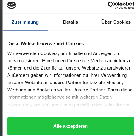
Zustimmung
Details
Über Cookies
Beschreibung
Diese Webseite verwendet Cookies
Die Arbeit widmet sich zwei zentralen Rechtsfragen
hinsichtlich der in einem Gemeinschaftsbetrieb
Wir verwenden Cookies, um Inhalte und Anzeigen zu
personalisieren, Funktionen für soziale Medien anbieten zu
tätigen Arbeitnehmer, die arbeitsvertraglich nicht an
können und die Zugriffe auf unsere Website zu analysieren.
alle diejenigen Unternehmen gebunden sind, die
Außerdem geben wir Informationen zu Ihrer Verwendung
diesen Gemeinschaftsbetrieb tragen. Erstens ist
unserer Website an unsere Partner für soziale Medien,
fraglich, ob und gegebenenfalls wie solche
Werbung und Analysen weiter. Unsere Partner führen diese
Arbeitnehmer den einzelnen Trägerunternehmen im
Informationen möglicherweise mit weiteren Daten
Rahmen der Schwellenwerte in § 1 Abs. 1 Nr. 2
zusammen, die Sie ihnen bereitgestellt haben oder die sie
im Rahmen Ihrer Nutzung der Dienste gesammelt haben.
MitbestG und § 1 Abs. 1 DrittelbG zugerechnet
werden können. Zweitens ist nach dem aktiven und
Alle akzeptieren
passiven Wahlrecht in einem Gemeinschaftsbetrieb