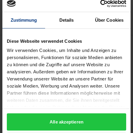
Zur Wunschliste hinzufügen
Hinweise zu Versandkosten
Zustimmung
Details
Über Cookies
Diese Webseite verwendet Cookies
Beschreibung
Wir verwenden Cookies, um Inhalte und Anzeigen zu
personalisieren, Funktionen für soziale Medien anbieten
Am 6. Mai 2022 veranstaltete die Ernst von
zu können und die Zugriffe auf unsere Website zu
Caemmerer-Stiftung in Kooperation mit dem
analysieren. Außerdem geben wir Informationen zu Ihrer
European Law Institute an der Universität Basel eine
Verwendung unserer Website an unsere Partner für
Tagung zum Thema «Unternehmerische
soziale Medien, Werbung und Analysen weiter. Unsere
Partner führen diese Informationen möglicherweise mit
Verantwortung in Lieferketten». In Referaten von
weiteren Daten zusammen, die Sie ihnen bereitgestellt
Eva-Maria Kieninger, Giesela Rühl, Patrick C. Leyens,
haben oder die sie im Rahmen Ihrer Nutzung der Dienste
Ulrich G. Schroeter und Pascal Hachem wurden
gesammelt haben.
rechtsvergleichend und unter Einbeziehung des
Alle akzeptieren
Richtlinienvorschlags der EU-Kommission vom