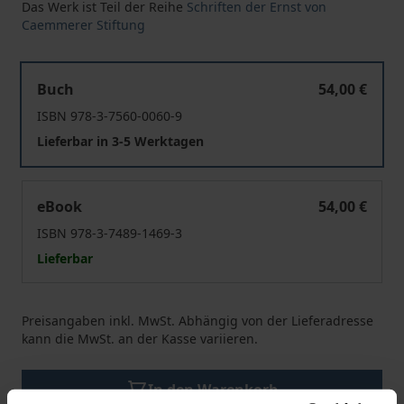
Das Werk ist Teil der Reihe
Schriften der Ernst von
Caemmerer Stiftung
Unternehmerische Verantwortung in Lieferketten
Buch
54,00 €
ISBN 978-3-7560-0060-9
Lieferbar in 3-5 Werktagen
Unternehmerische Verantwortung in Lieferketten
eBook
54,00 €
ISBN 978-3-7489-1469-3
Lieferbar
Preisangaben inkl. MwSt. Abhängig von der Lieferadresse
kann die MwSt. an der Kasse variieren.
In den Warenkorb