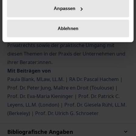
23.2.2022 die verschiedenen Ansätze zum Schutz der
Anpassen
Menschenrechte und der Umwelt in Lieferketten
vorgestellt und diskutiert. Berücksichtigung fanden
zudem die Aspekte des Internationalen
Ablehnen
Zivilverfahrensrechts und des Internationalen
Privatrechts sowie der praktische Umgang mit
diesen Themen in der Praxis der Unternehmen und
ihrer Berater:innen.
Mit Beiträgen von
Paula Blank, MLaw, LL.M. | RA Dr. Pascal Hachem |
Prof. Dr. Peter Jung, Maître en Droit (Toulouse) |
Prof. Dr. Eva-Maria Kieninger | Prof. Dr. Patrick C.
Leyens, LL.M. (London) | Prof. Dr. Giesela Rühl, LL.M.
(Berkeley) | Prof. Dr. Ulrich G. Schroeter
Bibliografische Angaben