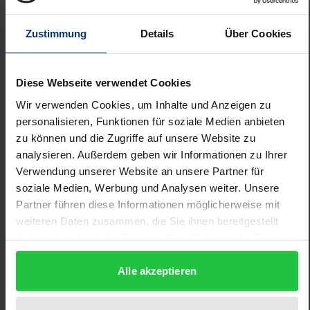
Beschreibung
Zustimmung
Details
Über Cookies
Die deutsche Verfassungsgerichtsbarkeit bewährte
sich in den bisher 50 Jahren der Geltung des Bonner
Grundgesetzes und erwarb sich einen international
Diese Webseite verwendet Cookies
anerkannten Ruf. Ungelöst blieb freilich das
Wir verwenden Cookies, um Inhalte und Anzeigen zu
Problem der sachgerechten Abschichtung der
personalisieren, Funktionen für soziale Medien anbieten
zu können und die Zugriffe auf unsere Website zu
Zuständigkeiten zwischen den Fachgerichten und
analysieren. Außerdem geben wir Informationen zu Ihrer
dem Bundesverfassungsgericht. Die drohende
Verwendung unserer Website an unsere Partner für
Gefahr der Überlastung des
soziale Medien, Werbung und Analysen weiter. Unsere
Bundesverfassungsgerichts hat sich somit in den
Partner führen diese Informationen möglicherweise mit
letzten Jahren zu einem rechtspolitisch brisanten
weiteren Daten zusammen, die Sie ihnen bereitgestellt
Thema entwickelt und zahlreiche Reformvorschläge
haben oder die sie im Rahmen Ihrer Nutzung der Dienste
gesammelt haben.
hervorgebracht.
Alle akzeptieren
Im Rahmen eines Symposions, das anläßlich des 60.
Geburtstags des Verfassungsrichters und Göttinger