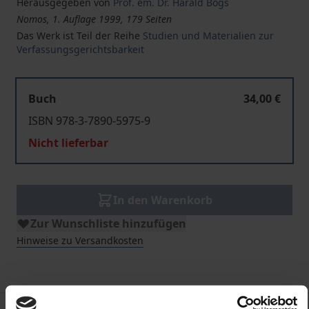
Herausgegeben von
Prof. em. Dr. Harald Bogs
Nomos, 1. Auflage 1999, 179 Seiten
Das Werk ist Teil der Reihe
Studien und Materialien zur
Verfassungsgerichtsbarkeit
Buch
34,00 €
ISBN 978-3-7890-5975-9
Nicht lieferbar
In den Warenkorb
Zur Wunschliste hinzufügen
Hinweise zu Versandkosten