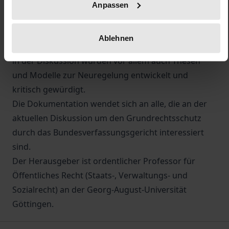
Rechtswissenschaftlers Hans Hugo Klein
Anpassen
veranstaltet wurde, beleuchteten Experten aus
Verfassungsrichterschaft und Universitäten des In-
Ablehnen
und Auslands zentrale Aspekte des Problemfeldes;
in der Diskussion wurden vor allem auch Thesen
und Modelle zur Neuregelung entwickelt und
kritisch gewürdigt.
Die Dokumentation wendet sich an alle, die an der
aktuellen Diskussion um den Grundrechtsschutz
durch das Bundesverfassungsgericht interessiert
sind.
Der Herausgeber ist ordentlicher Professor für
Öffentliches Recht (Staats-, Verwaltungs- und
Sozialrecht) an der Georg-August-Universität
Göttingen.