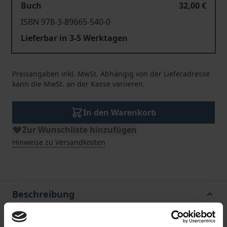
Buch
32,00 €
ISBN 978-3-89665-540-0
Lieferbar in 3-5 Werktagen
Preisangaben inkl. MwSt. Abhängig von der Lieferadresse
kann die MwSt. an der Kasse variieren.
In den Warenkorb
Zur Wunschliste hinzufügen
Hinweise zu Versandkosten
Beschreibung
During the Sixties and Seventies of the last century,