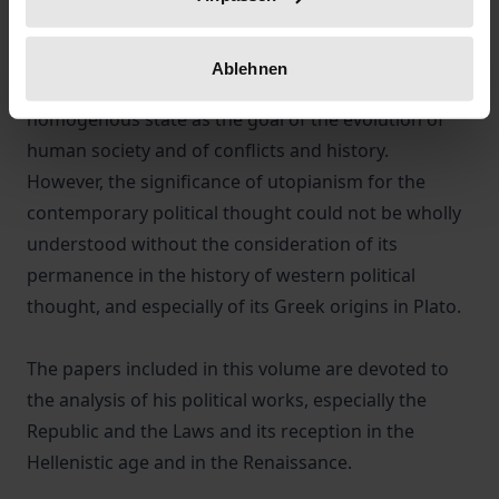
Utopia continues to survive in the current ideology
Ablehnen
of democracy, which postulates a final universal
homogenous state as the goal of the evolution of
human society and of conflicts and history.
However, the significance of utopianism for the
contemporary political thought could not be wholly
understood without the consideration of its
permanence in the history of western political
thought, and especially of its Greek origins in Plato.
The papers included in this volume are devoted to
the analysis of his political works, especially the
Republic and the Laws and its reception in the
Hellenistic age and in the Renaissance.