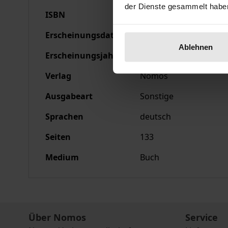
der Dienste gesammelt habe
ISBN
978-3-7890-1537-3
Erscheinungsdatum
31.05.1988
Ablehnen
Erscheinungsjahr
1988
Verlag
Nomos
Ausgabeart
Sonstige
Sprachen
deutsch
Seiten
133
Medium
Buch
Über Nomos
Service