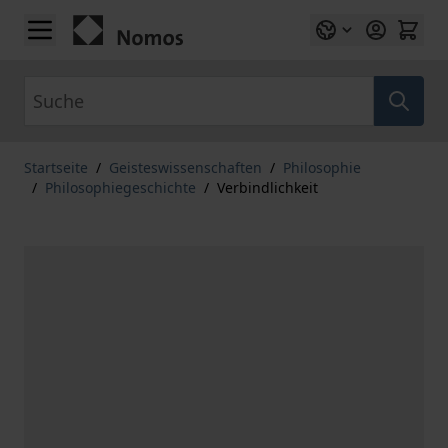
Zum Inhalt springen
Suche
Startseite
/
Geisteswissenschaften
/
Philosophie
/
Philosophiegeschichte
/
Verbindlichkeit