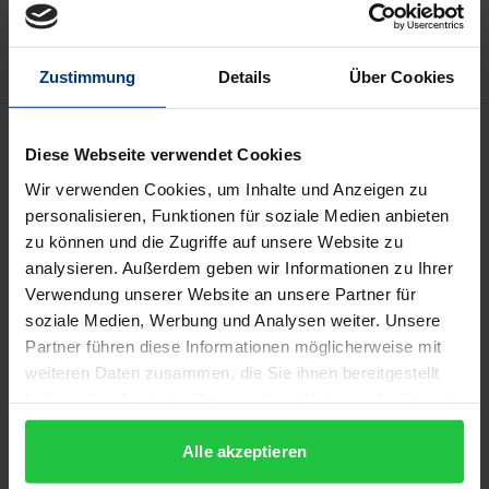
Hinweise zu Versandkosten
Zustimmung
Details
Über Cookies
Beschreibung
Diese Webseite verwendet Cookies
Wir verwenden Cookies, um Inhalte und Anzeigen zu
Das Thema Resilienz findet seit den 1950er-Jahren
personalisieren, Funktionen für soziale Medien anbieten
Beachtung in den Verhaltenswissenschaften.
zu können und die Zugriffe auf unsere Website zu
Insbesondere die Kauai-Langzeitstudie von Emmy
analysieren. Außerdem geben wir Informationen zu Ihrer
Werner war wegweisend für die Resilienzforschung.
Verwendung unserer Website an unsere Partner für
In den letzten Jahren hat diese Forschung auch das
soziale Medien, Werbung und Analysen weiter. Unsere
Partner führen diese Informationen möglicherweise mit
Interesse der Verbraucherwissenschaften geweckt.
weiteren Daten zusammen, die Sie ihnen bereitgestellt
Wenngleich grundsätzlich rar, befassen sich
haben oder die sie im Rahmen Ihrer Nutzung der Dienste
entsprechende Forschungsarbeiten entweder mit
gesammelt haben.
der Resilienz von Verbraucherinnen und
Alle akzeptieren
Verbrauchern im Zusammenhang mit extremen