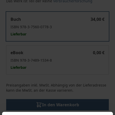
Das Werk ist Teil der Reihe
Verbraucherforschung
Verbraucherresilienz
Buch
34,00 €
ISBN 978-3-7560-0778-3
Lieferbar
Verbraucherresilienz
eBook
0,00 €
ISBN 978-3-7489-1534-8
Lieferbar
Preisangaben inkl. MwSt. Abhängig von der Lieferadresse
kann die MwSt. an der Kasse variieren.
In den Warenkorb
Zur Wunschliste hinzufügen