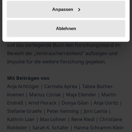
Ereignissen wie Hochwassern (Marg 2016) und
Anpassen
Terroranschlägen (Rew & Minor 2018) oder aber
wiederkehrenden Stressfaktoren, welche z.B. im
Kontext des analogen oder digitalen Konsums
Ablehnen
verortet werden können. Vor diesem Hintergrund
soll das vorliegende Buch den Forschungsstand im
Bereich der „Verbraucherresilienz“ aufzeigen und
Impulse für die weitere Forschung gegeben.
Mit Beiträgen von
Anja Achtziger | Carmela Aprea | Tabea Bucher-
Koenen | Marius Cziriak | Maja Eilender | Martin
Endreß | Arnd Florack | Donya Gilan | Anja Göritz |
Stefanie Graefe | Peter Kenning | Jörn Lamla |
Kathrin Loer | Max Lohner | René Riedl | Christiane
Rohleder | Sarah K. Schäfer | Hanna Schramm-Klein