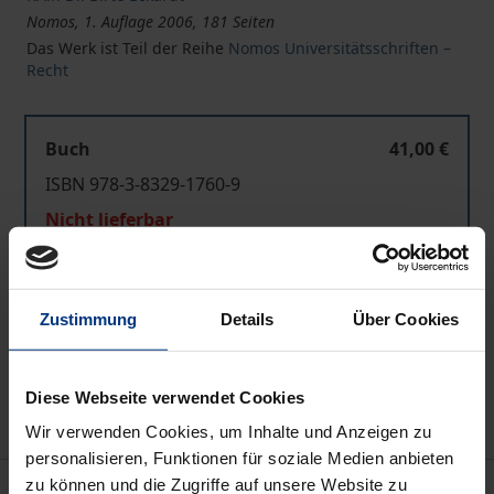
Nomos, 1. Auflage 2006, 181 Seiten
Das Werk ist Teil der Reihe
Nomos Universitätsschriften –
Recht
Buch
41,00 €
ISBN 978-3-8329-1760-9
Nicht lieferbar
In den Warenkorb
Zustimmung
Details
Über Cookies
Zur Wunschliste hinzufügen
Hinweise zu Versandkosten
Diese Webseite verwendet Cookies
Wir verwenden Cookies, um Inhalte und Anzeigen zu
personalisieren, Funktionen für soziale Medien anbieten
zu können und die Zugriffe auf unsere Website zu
Beschreibung