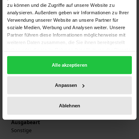
zu können und die Zugriffe auf unsere Website zu
Auflage
analysieren. Außerdem geben wir Informationen zu Ihrer
1
Verwendung unserer Website an unsere Partner für
soziale Medien, Werbung und Analysen weiter. Unsere
ISBN
Partner führen diese Informationen möglicherweise mit
978-3-7890-9941-0
weiteren Daten zusammen, die Sie ihnen bereitgestellt
haben oder die sie im Rahmen Ihrer Nutzung der Dienste
Erscheinungsdatum
gesammelt haben.
01.01.1968
Alle akzeptieren
Erscheinungsjahr
1968
Anpassen
Verlag
Ablehnen
Nomos
Ausgabeart
Sonstige