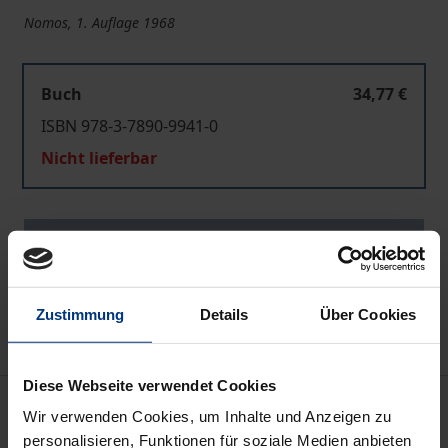
Nomos, 1. Auflage 1968
Buch
34,77 €
ISBN 978-3-7890-9941-0
Nicht lieferbar
In den Warenkorb
Zur Wunschliste hinzufügen
Hinweise zu Versandkosten
Zustimmung
Details
Über Cookies
Diese Webseite verwendet Cookies
Bibliografische Angaben
Wir verwenden Cookies, um Inhalte und Anzeigen zu
personalisieren, Funktionen für soziale Medien anbieten